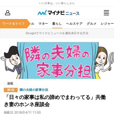
いい仕事は、いい暮らしから
ャリア
ワーク＆ライフ
ビジネススキル
マネー
暮らし
ヘルスケア
グルメ
レジャー
Googleでマイナビニュースを優先表示する方法
連載
隣の夫婦の家事分担
第1回
「日々の家事は私の諦めでまわってる」共働
き妻のホンネ座談会
掲載日
2018/04/11 11:00