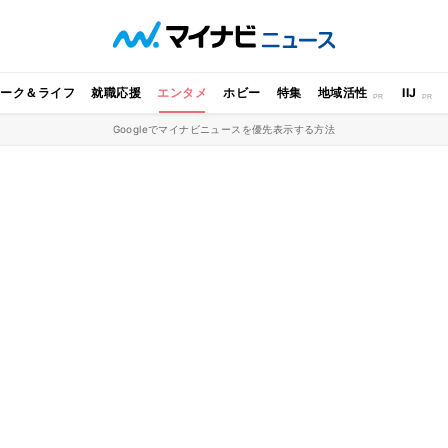
ワーク＆ライフ
就職応援
エンタメ
ホビー
特集
地域活性
IIJ
Googleでマイナビニュースを優先表示する方法