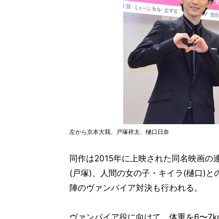
左から京本大我、戸塚祥太、樋口日奈
同作は2015年に上映された同名映画
(戸塚)、人間の女の子・キイラ(樋口)
陣のヴァンパイア対決も行われる。
ヴァンパイア役に向けて、体重を6〜7