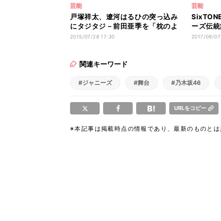
芸能
芸能
戸塚祥太、遼河はるひの突っ込み
SixTO
にタジタジ－前田亜季を「枕のよ
ーズ伝統
うな存在」
の悲劇伝
2015/07/28 17:30
2017/09/07
関連キーワード
#ジャニーズ
#舞台
#乃木坂46
URLをコピー
※本記事は掲載時点の情報であり、最新のものと