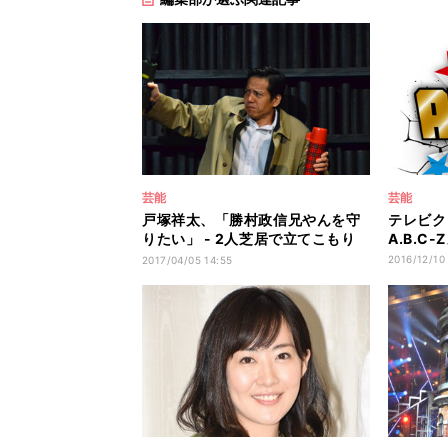
芸能
芸能
戸塚祥太、「勝村政信兄やんを守
テレビク
りたい」 - 2人芝居で立てこもり
A.B.C
犯熱演
2016/12/10
2017/04/05 14:55