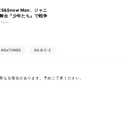
NES&Snow Man、ジャニ
舞台『少年たち』で戦争
える
 16:41
#SixTONES
#A.B.C-Z
は異なる場合があります。予めご了承ください。