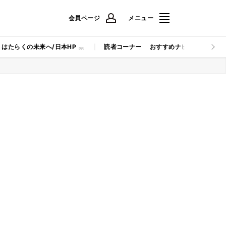
会員ページ
メニュー
はたらくの未来へ/日本HP
読者コーナー
おすすめナビ
マイナビB