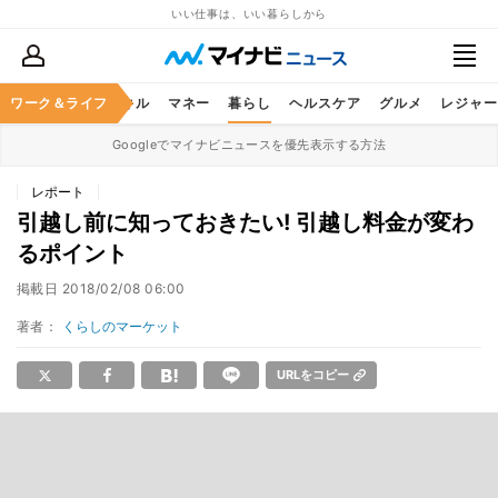
いい仕事は、いい暮らしから
ャリア
ワーク＆ライフ
ビジネススキル
マネー
暮らし
ヘルスケア
グルメ
レジャー
Googleでマイナビニュースを優先表示する方法
レポート
引越し前に知っておきたい! 引越し料金が変わ
るポイント
掲載日
2018/02/08 06:00
著者：
くらしのマーケット
URLをコピー