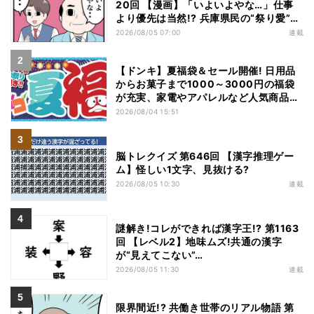
20回 【漫画】「いよいよやな…」仕事
より優先は当然!? 兵庫県民の“祭り愛”が
熱すぎた
2026/08/05 07:00
連載
【ドンキ】夏福袋＆セール開催! 日用品
からお菓子まで1000～3000円の福袋
が充実、家電やアパレルなど人気商品も
特価
2026/08/04 15:51
脳トレクイズ 第646回 【漢字推理ゲー
ム】怪しい1文字、見抜ける?
2026/08/05 10:30
連載
謎解き!コレができれば漢字王!? 第1163
回 【レベル2】地味ムズ!共通の漢字
が“見えてこない”…
2026/08/05 11:30
連載
限界間近!? 共働き世帯のリアル物語 第