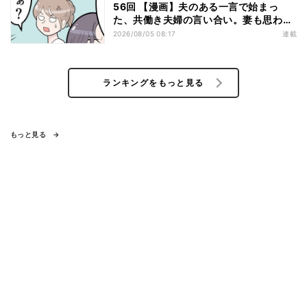
56回 【漫画】夫のある一言で始まっ
た、共働き夫婦の言い合い。妻も思わ
ず…
2026/08/05 08:17
連載
ランキングをもっと見る
もっと見る