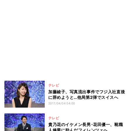
テレビ
加藤綾子、写真流出事件でフジ入社直後
に辞めようと…他局第2弾でスイスへ
2017/04/04 04:00
テレビ
貴乃花のイケメン長男･花田優一、靴職
人修業に励んだフィレンツェへ