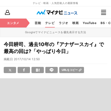
テレビ・映画・人気芸能人の最新情報
エンタメ
芸能
テレビ
ラジオ
映画
YouTube
BS・
Googleでマイナビニュースを優先表示する方法
今田耕司、過去10年の『アナザースカイ』で
最高の回は?「やっぱり今日」
掲載日
2017/10/14 12:50
URLをコピー