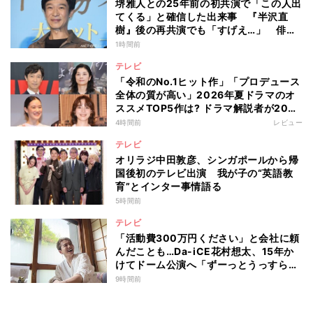
堺雅人との25年前の初共演で「この人出
てくる」と確信した出来事 『半沢直
樹』後の再共演でも「すげえ…」 俳優
としての“初体験”を阿部寛が告白
1時間前
テレビ
「令和のNo.1ヒット作」「プロデュース
全体の質が高い」2026年夏ドラマのオ
ススメTOP5作は? ドラマ解説者が20作
の傾向を“視聴率無視”で徹底分析
4時間前
レビュー
テレビ
オリラジ中田敦彦、シンガポールから帰
国後初のテレビ出演 我が子の“英語教
育”とインター事情語る
5時間前
テレビ
「活動費300万円ください」と会社に頼
んだことも…Da-iCE花村想太、15年か
けてドーム公演へ「ずーっとうっすらや
けど右肩上がり続けられていた」
9時間前