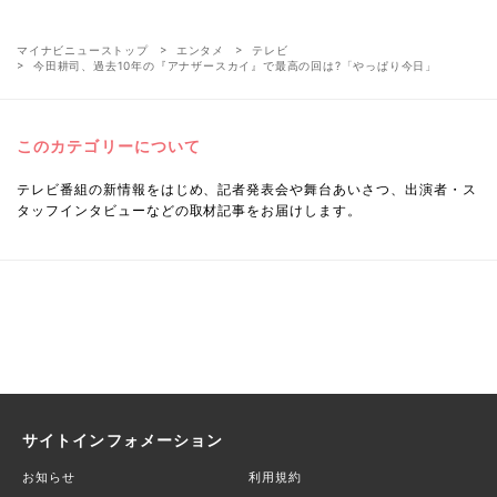
マイナビニューストップ
エンタメ
テレビ
今田耕司、過去10年の『アナザースカイ』で最高の回は?「やっぱり今日」
このカテゴリーについて
テレビ番組の新情報をはじめ、記者発表会や舞台あいさつ、出演者・ス
タッフインタビューなどの取材記事をお届けします。
サイトインフォメーション
お知らせ
利用規約