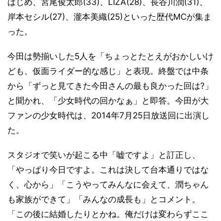
はじめ、宮尾俊太郎(33)、LIZA(28)、長谷川潤(31)、
岸本セシル(27)、瀧本美織(25)といった歴代MCが集ま
った。
今田は勢揃いした5人を「ちょっとたとえがおかしいけ
ども、仮面ライダー的な感じ」と表現。終盤では中条
から「ずっと見てきた今田さんの最も良かった回は?」
と聞かれ、「少女時代の回かなぁ」と即答。今田が大
ファンの少女時代は、2014年7月25日放送回に出演し
た。
スタジオで笑いが起こる中「嘘ですよ」と訂正し、
「やっぱり今日ですよ。これは決して台本通りではな
く、心から」「こうやってみんなに会えて、潤ちゃん
も家族ができて」「みんなの成長も」とコメント。
「この後に結婚したりとかね。俺だけは変わらずここ