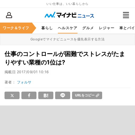
いい仕事は、いい暮らしから
ジネススキル
ワーク＆ライフ
マネー
暮らし
ヘルスケア
グルメ
レジャー
車とバイ
Googleでマイナビニュースを優先表示する方法
仕事のコントロールが困難でストレスがたま
りやすい業種の1位は?
掲載日
2017/09/01 10:16
著者：
フォルサ
URLをコピー