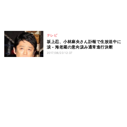
テレビ
坂上忍、小林麻央さん訃報で生放送中に
涙 - 海老蔵の意向汲み通常進行決断
2017/06/23 12:37