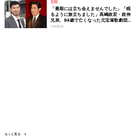
芸能
「最期には立ち会えませんでした」「眠
るように旅立ちました」高嶋政宏・政伸
兄弟、94歳で亡くなった元宝塚歌劇団ト
ップスターの母・寿美花代を追悼 ここ
13時間前
数年は誤嚥性肺炎で入退院を繰り返して
いた
もっと見る