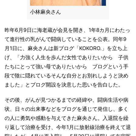
小林麻央さん
昨年6月9日に海老蔵が会見を開き、1年8カ月にわたっ
て進行性の乳がんで闘病していることを公表。同年9
月1日に、麻央さんは新ブログ「KOKORO.」を立ち上
げ、「力強く人生を歩んだ女性でありたいから 子供
たちにとって強い母でありたいから ブログという手
段で陰に隠れているそんな自分とお別れしようと決め
ました」とブログ開設を決意した思いを告白した。
その後、がんが見つかるまでの経緯や、闘病生活や病
状、日々の出来事などをブログを通じて発信し、多く
の人に勇気や感動を与えてきた麻央さん。入退院を繰
り返して治療を受け、今年1月に放射線治療を終えて退