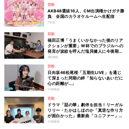
芸能
AKB48選抜16人、CM出演権かけガチ勝
負 全国のカラオケルームへ生配信
7分前
芸能
福田正博「うまくいかなかった後のリア
クションが重要」W杯でのブラジルへの
発言が波紋を呼んだ塩貝健人に今後期待
することは？
3時間前
芸能
日向坂46松尾桜「五期生LIVE」を通じ
て深まった同期の絆「知らないあいだに
心の距離が…」
11時間前
芸能
ドラマ「惡の華」劇伴を担当！リーガル
リリー・たかはしほのか「真逆な作り方
が面白かった」最新曲「コニファー」制
作秘話も
11時間前