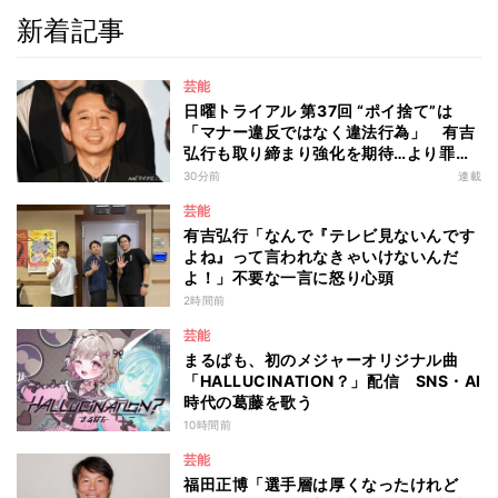
新着記事
芸能
日曜トライアル 第37回 “ポイ捨て”は
「マナー違反ではなく違法行為」 有吉
弘行も取り締まり強化を期待…より罪が
重くなる“ポイ捨て”とは 大垣優希弁護
30分前
連載
士が解説
芸能
有吉弘行「なんで『テレビ見ないんです
よね』って言われなきゃいけないんだ
よ！」不要な一言に怒り心頭
2時間前
芸能
まるぱも、初のメジャーオリジナル曲
「HALLUCINATION？」配信 SNS・AI
時代の葛藤を歌う
10時間前
芸能
福田正博「選手層は厚くなったけれど