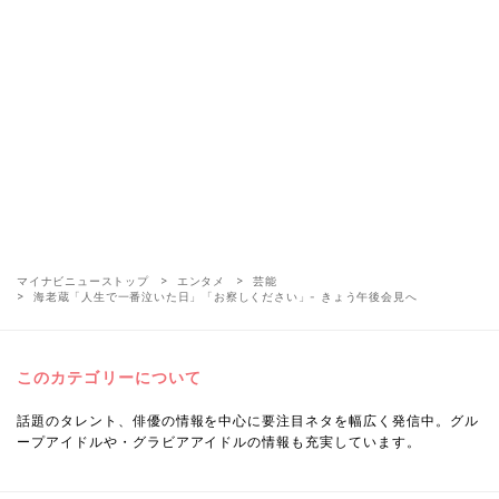
マイナビニューストップ
エンタメ
芸能
海老蔵「人生で一番泣いた日」「お察しください」- きょう午後会見へ
このカテゴリーについて
話題のタレント、俳優の情報を中心に要注目ネタを幅広く発信中。グル
ープアイドルや・グラビアアイドルの情報も充実しています。