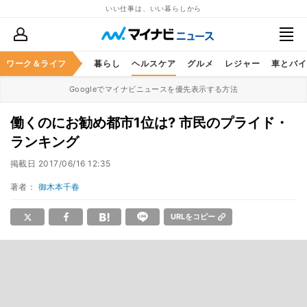
いい仕事は、いい暮らしから
ジネススキル
ワーク＆ライフ
マネー
暮らし
ヘルスケア
グルメ
レジャー
車とバイ
Googleでマイナビニュースを優先表示する方法
働くのにお勧め都市1位は? 市民のプライド・
ランキング
掲載日
2017/06/16 12:35
著者：
御木本千春
URLをコピー