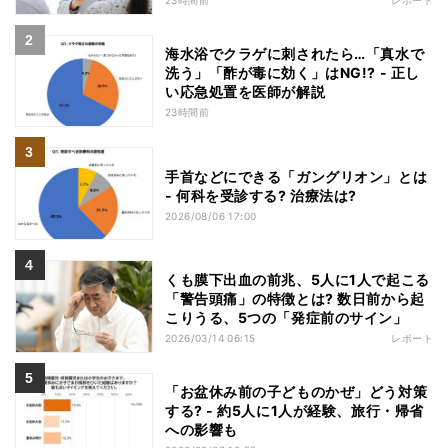
海水浴でクラゲに刺されたら…「真水で
洗う」「酢が毒に効く」はNG!? - 正し
い応急処置を医師が解説
23時間前
手首などにできる「ガングリオン」とは
- 何科を受診する? 治療法は?
2026/08/06 17:00
くも膜下出血の前兆、5人に1人で起こる
「警告頭痛」の特徴とは? 数日前から起
こりうる、5つの「発症前のサイン」
2026/03/14 06:15
レポート
「お盆休み前の子どものかぜ」どう対策
する? - 約5人に1人が経験、旅行・帰省
への影響も