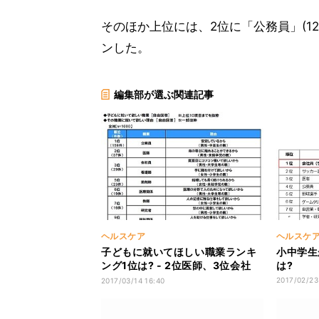
そのほか上位には、2位に「公務員」(12.
ンした。
編集部が選ぶ関連記事
ヘルスケア
ヘルスケ
子どもに就いてほしい職業ランキ
小中学生
ング1位は? - 2位医師、3位会社
は?
員、看護師
2017/02/23
2017/03/14 16:40