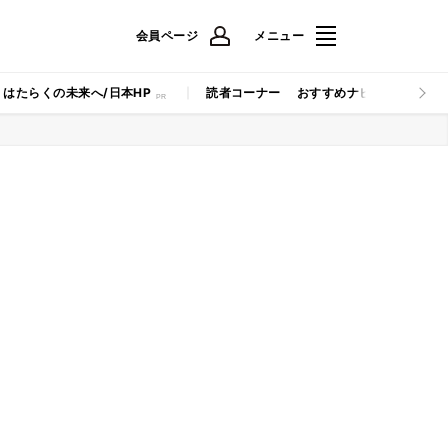
会員ページ
メニュー
はたらくの未来へ/日本HP
読者コーナー
おすすめナビ
マイナビB