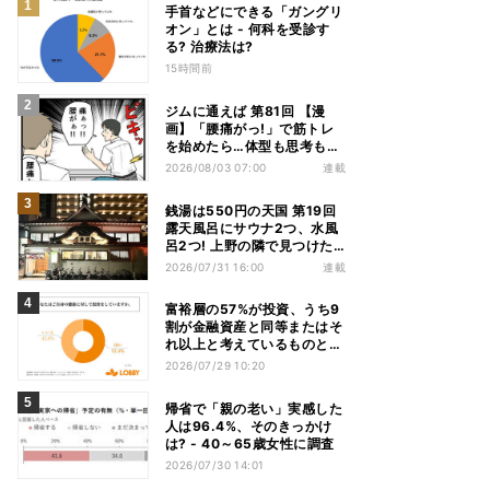
手首などにできる「ガングリ
オン」とは - 何科を受診す
る? 治療法は?
15時間前
ジムに通えば 第81回 【漫
画】「腰痛がっ!」で筋トレ
を始めたら…体型も思考も別
人になっていた
2026/08/03 07:00
連載
銭湯は550円の天国 第19回
露天風呂にサウナ2つ、水風
呂2つ! 上野の隣で見つけた
東京屈指の人気銭湯
2026/07/31 16:00
連載
富裕層の57%が投資、うち9
割が金融資産と同等またはそ
れ以上と考えているものと
は? - 「ないと人生を楽しめ
2026/07/29 10:20
ない」「人生の幸福度に直結
する」「一度失えばお金で買
帰省で「親の老い」実感した
い戻すことが困難」
人は96.4%、そのきっかけ
は? - 40～65歳女性に調査
2026/07/30 14:01