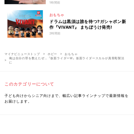
ラみたい!」
1時間前
おもちゃ
ドラムは黒須は誰を待つ?ガシャポン新
作『VIVANT』 まちぼうけ発売!
2時間前
マイナビニューストップ
ホビー
おもちゃ
俺は自分の罪を数えたぜ…『仮面ライダーW』仮面ライダースカルが真骨彫製法
に
このカテゴリーについて
子ども向けからシニア向けまで、幅広い記事ラインナップで最新情報を
お届けします。