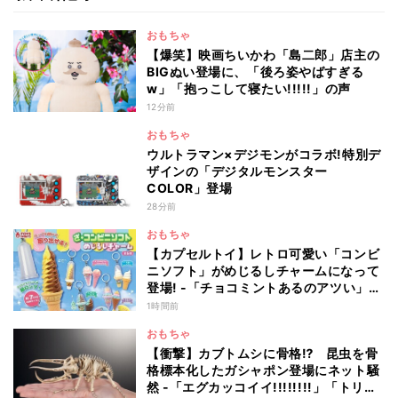
おもちゃ
【爆笑】映画ちいかわ「島二郎」店主の
BIGぬい登場に、「後ろ姿やばすぎる
w」「抱っこして寝たい!!!!!」の声
12分前
おもちゃ
ウルトラマン×デジモンがコラボ!特別デ
ザインの「デジタルモンスター
COLOR」登場
28分前
おもちゃ
【カプセルトイ】レトロ可愛い「コンビ
ニソフト」がめじるしチャームになって
登場! -「チョコミントあるのアツい」
「中身出せるのたのしい」と話題
1時間前
おもちゃ
【衝撃】カブトムシに骨格⁉ 昆虫を骨
格標本化したガシャポン登場にネット騒
然 -「エグカッコイイ!!!!!!!!」「トリケ