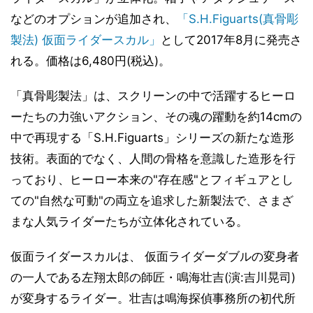
などのオプションが追加され、
「S.H.Figuarts(真骨彫
製法) 仮面ライダースカル」
として2017年8月に発売さ
れる。価格は6,480円(税込)。
「真骨彫製法」は、スクリーンの中で活躍するヒーロ
ーたちの力強いアクション、その魂の躍動を約14cmの
中で再現する「S.H.Figuarts」シリーズの新たな造形
技術。表面的でなく、人間の骨格を意識した造形を行
っており、ヒーロー本来の"存在感"とフィギュアとし
ての"自然な可動"の両立を追求した新製法で、さまざ
まな人気ライダーたちが立体化されている。
仮面ライダースカルは、 仮面ライダーダブルの変身者
の一人である左翔太郎の師匠・鳴海壮吉(演:吉川晃司)
が変身するライダー。壮吉は鳴海探偵事務所の初代所