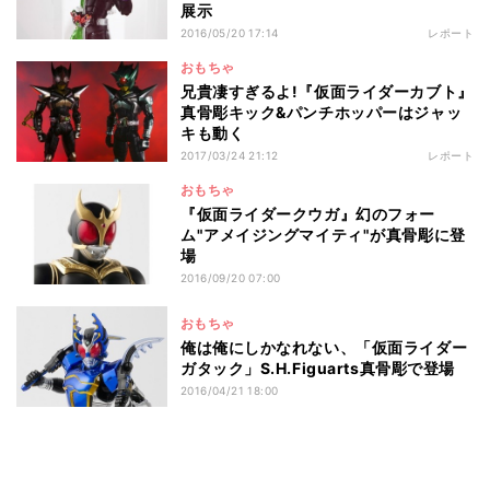
展示
2016/05/20 17:14
レポート
おもちゃ
兄貴凄すぎるよ!『仮面ライダーカブト』
真骨彫キック&パンチホッパーはジャッ
キも動く
2017/03/24 21:12
レポート
おもちゃ
『仮面ライダークウガ』幻のフォー
ム"アメイジングマイティ"が真骨彫に登
場
2016/09/20 07:00
おもちゃ
俺は俺にしかなれない、「仮面ライダー
ガタック」S.H.Figuarts真骨彫で登場
2016/04/21 18:00