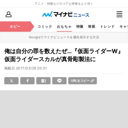
アニメ・特撮などのコアな情報をより深く
アニメ
ホビー
鉄道
コミック
おもちゃ
特撮
将棋
トレンド
キャ
Googleでマイナビニュースを優先表示する方法
俺は自分の罪を数えたぜ…『仮面ライダーW』
仮面ライダースカルが真骨彫製法に
掲載日
2017/03/29 20:31
URLをコピー