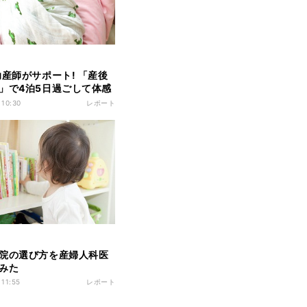
助産師がサポート! 「産後
」で4泊5日過ごして体感
と
 10:30
レポート
院の選び方を産婦人科医
みた
 11:55
レポート