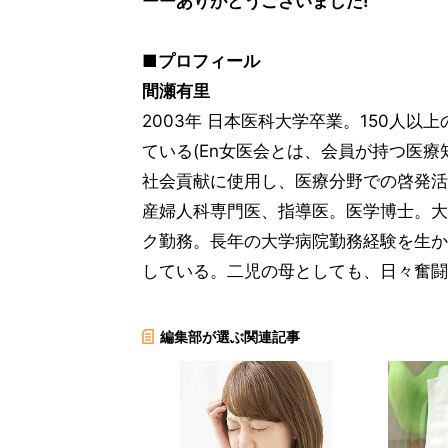
ーーありがとうございました!
■プロフィール
間瀬有里
2003年 日本医科大学卒業。150人以
ている(En女医会とは、会員が持つ医
社会貢献に使用し、医療分野での啓発活
産婦人科専門医、指導医。医学博士。大
ク勤務。長年の大学病院勤務経験を生か
している。二児の母としても、日々奮闘
編集部が選ぶ関連記事