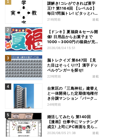
謎解き!コレができれば漢字
王!? 第1164回 【レベル2】
毎日1問脳トレ! ピタッとハマ
る漢字はどれだ?
21時間前
連載
【ドンキ】夏福袋＆セール開
催! 日用品からお菓子まで
1000～3000円の福袋が充
実、家電やアパレルなど人気
2026/08/04 15:51
商品も特価
脳トレクイズ 第647回 【見
た目はそっくり!?】漢字ドッ
ペルゲンガーを探せ!
22時間前
連載
台東区の「三島神社」建替え
と一体開発した定期借地権付
き分譲マンション「パークホ
ームズ入谷」竣工
24時間前
婚活してみたら 第140回
【漫画】仕事中にマッチング
成立! 上司にPC画面を見られ
た結果…
2026/08/05 21:38
連載