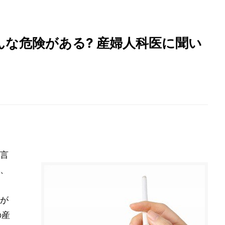
な危険がある? 産婦人科医に聞い
言
、
が
の産