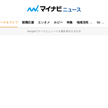
ワーク＆ライフ
就職応援
エンタメ
ホビー
特集
地域活性
IIJ
Googleでマイナビニュースを優先表示する方法