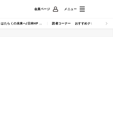
会員ページ
メニュー
はたらくの未来へ/日本HP
読者コーナー
おすすめナビ
マイナビB