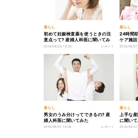
暮らし
暮らし
初めて妊娠検査薬を使うときの注
24時間
意点って? 産婦人科医に聞いてみ
ケア施設
た
できたこ
2016/04/20 13:33
レポート
2016/06/07
暮らし
暮らし
男女のうみ分けってできるの? 産
上手な産
婦人科医に聞いてみた
に聞いて
2016/06/01 13:06
レポート
2016/05/27