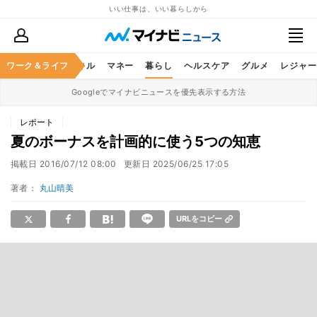
いい仕事は、いい暮らしから
ャリア
ワーク＆ライフ
ビジネススキル
マネー
暮らし
ヘルスケア
グルメ
レジャー
Googleでマイナビニュースを優先表示する方法
レポート
夏のボーナスを計画的に使う5つの知恵
掲載日
2016/07/12 08:00
更新日
2025/06/25 17:05
著者：
丸山晴美
URLをコピー