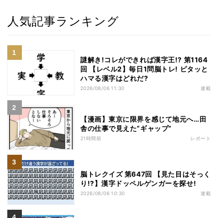
人気記事ランキング
謎解き!コレができれば漢字王!? 第1164
回 【レベル2】毎日1問脳トレ! ピタッと
ハマる漢字はどれだ?
2026/08/06 11:30
連載
【漫画】東京に限界を感じて地元へ…田
舎の仕事で見えた“ギャップ”
21時間前
レポート
脳トレクイズ 第647回 【見た目はそっく
り!?】漢字ドッペルゲンガーを探せ!
2026/08/06 10:30
連載