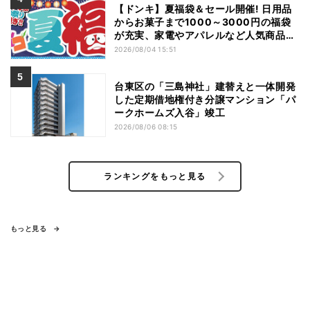
【ドンキ】夏福袋＆セール開催! 日用品
からお菓子まで1000～3000円の福袋
が充実、家電やアパレルなど人気商品も
特価
2026/08/04 15:51
台東区の「三島神社」建替えと一体開発
した定期借地権付き分譲マンション「パ
ークホームズ入谷」竣工
2026/08/06 08:15
ランキングをもっと見る
もっと見る