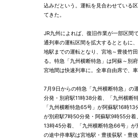
込みだという。運転を見合わせている区
てきた。
JR九州によれば、復旧作業が一部区間
通列車の運転区間を拡大するとともに、
地駅までの運転となり、宮地～豊後竹田
る。特急「九州横断特急」は阿蘇～別府
宮地間は快速列車に。全車自由席で、車
7月9日からの特急「九州横断特急」の運
分発・別府駅11時38分着、「九州横断特
「九州横断特急65号」が阿蘇駅16時13
が別府駅7時50分発・阿蘇駅9時55分着
13時45分着、「九州横断特急66号」が
の途中停車駅は宮地駅・豊後荻駅・豊後