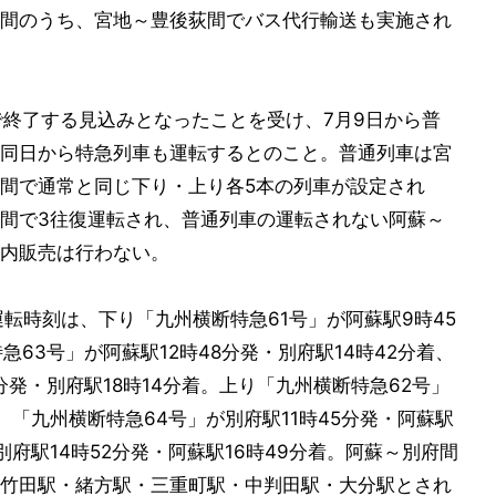
間のうち、宮地～豊後荻間でバス代行輸送も実施され
で終了する見込みとなったことを受け、7月9日から普
同日から特急列車も運転するとのこと。普通列車は宮
間で通常と同じ下り・上り各5本の列車が設定され
間で3往復運転され、普通列車の運転されない阿蘇～
内販売は行わない。
転時刻は、下り「九州横断特急61号」が阿蘇駅9時45
急63号」が阿蘇駅12時48分発・別府駅14時42分着、
分発・別府駅18時14分着。上り「九州横断特急62号」
、「九州横断特急64号」が別府駅11時45分発・阿蘇駅
別府駅14時52分発・阿蘇駅16時49分着。阿蘇～別府間
竹田駅・緒方駅・三重町駅・中判田駅・大分駅とされ