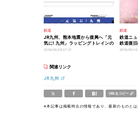
鉄道
鉄道
JR九州、熊本地震から復興へ「元
鉄道ニュ
気に! 九州」ラッピングトレインの
鉄道復旧
運行開始
は「焼け
2016/04/29 07:21
2016/05/10
関連リンク
JR九州
URLをコピー
※本記事は掲載時点の情報であり、最新のものと