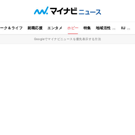
ワーク＆ライフ
就職応援
エンタメ
ホビー
特集
地域活性
IIJ
Googleでマイナビニュースを優先表示する方法