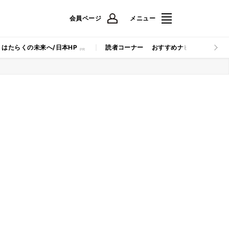
会員ページ
メニュー
はたらくの未来へ/日本HP
読者コーナー
おすすめナビ
マイナビB