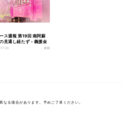
ース週報 第19回 南阿蘇
の見通し経たず - 義援金
石に水」ではない
 17:23
連載
は異なる場合があります。予めご了承ください。