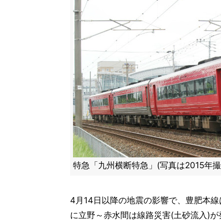
特急「九州横断特急」(写真は2015年撮
4月14日以降の地震の影響で、豊肥本
に立野～赤水間は線路災害(土砂流入)