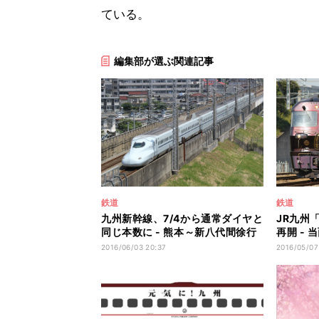
ている。
編集部が選ぶ関連記事
鉄道
鉄道
九州新幹線、7/4から通常ダイヤと
JR九州「
同じ本数に - 熊本～新八代間徐行
再開 -
運転続く
ルートに
2016/06/03 20:37
2016/05/07