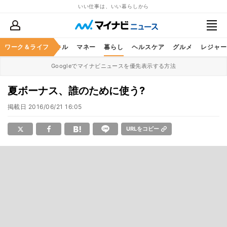
いい仕事は、いい暮らしから
ャリア
ワーク＆ライフ
ビジネススキル
マネー
暮らし
ヘルスケア
グルメ
レジャー
Googleでマイナビニュースを優先表示する方法
夏ボーナス、誰のために使う?
掲載日
2016/06/21 16:05
URLをコピー