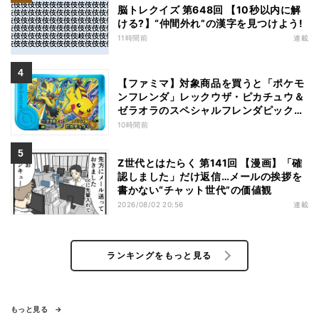
脳トレクイズ 第648回 【10秒以内に解
ける?】“仲間外れ”の漢字を見つけよう!
11時間前
連載
【ファミマ】対象商品を買うと「ポケモ
ンフレンダ」レックウザ・ピカチュウ＆
ゼラオラのスペシャルフレンダピックが
もらえるキャンペーン
10時間前
Z世代とはたらく 第141回 【漫画】「確
認しました」だけ返信…メールの挨拶を
書かない“チャット世代”の価値観
2026/08/02 20:56
連載
ランキングをもっと見る
もっと見る