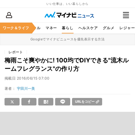
いい仕事は、いい暮らしから
ャリア
ワーク＆ライフ
ビジネススキル
マネー
暮らし
ヘルスケア
グルメ
レジャー
Googleでマイナビニュースを優先表示する方法
レポート
梅雨こそ爽やかに! 100均でDIYできる"流木ル
ームフレグランス"の作り方
掲載日
2016/06/15 07:00
著者：
宇田川一美
URLをコピー