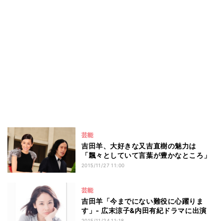
芸能
吉田羊、大好きな又吉直樹の魅力は
「飄々としていて言葉が豊かなところ」
2015/11/27 11:00
芸能
吉田羊「今までにない難役に心躍りま
す」- 広末涼子&内田有紀ドラマに出演
2015/11/24 11:18