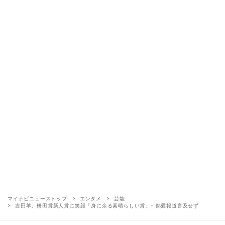
マイナビニューストップ
エンタメ
芸能
吉田羊、橋田賞新人賞に笑顔「身に余る素晴らしい賞」- 熱愛報道言及せず