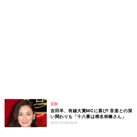
芸能
吉田羊、有線大賞MCに喜び! 音楽との深
い関わりも「十八番は椎名林檎さん」
2015/12/08 06:01