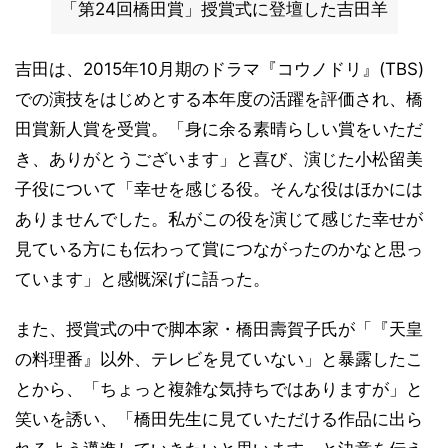
「第24回橋田賞」授賞式に登壇した吉田羊
吉田は、2015年10月期のドラマ『コウノドリ』(TBS)
での演技をはじめとする本年度の活躍を評価され、橋
田賞新人賞を受賞。「身に余る素晴らしい賞をいただ
き、ありがとうございます」と喜び、演じた小松留美
子役について「幸せを感じる役。そんな役はほかには
ありませんでした。私がこの役を演じて感じた幸せが
見ている方にも伝わって賞につながったのかなと思っ
ています」と感慨深げに語った。
また、授賞式の中で脚本家・橋田壽賀子氏が「『天皇
の料理番』以外、テレビを見ていない」と暴露したこ
とから、「ちょっと複雑な気持ちではありますが」と
笑いを誘い、「橋田先生に見ていただける作品に出ら