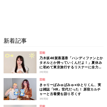
新着記事
芸能
乃木坂46賀喜遥香「ハンディファンとか
タオルとか持っていくんだよ！」夏休み
に初めて東京旅行するリスナーに全力ア
ドバイス！
2時間前
芸能
きゃりーぱみゅぱみゅ×ゆとりくん、実
は雑誌「HR」世代だった！ 原宿カルチ
ャーと古着愛を語り尽くす
3時間前
芸能