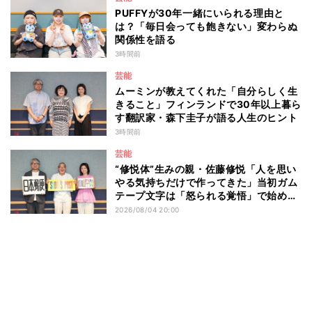
PUFFYが30年一緒にいられる理由と
は？「毎日会っても飽きない」変わらぬ
関係性を語る
3時間前
芸能
ムーミンが教えてくれた「自分らしく生
きること」フィンランドで30年以上暮ら
す翻訳家・森下圭子が語る人生のヒント
3時間前
芸能
“修悦体”生みの親・佐藤修悦「人を思い
やる気持ちだけで作ってきた」当初ガム
テープ文字は「怒られる覚悟」で始め
た？
2026/08/04 20:00