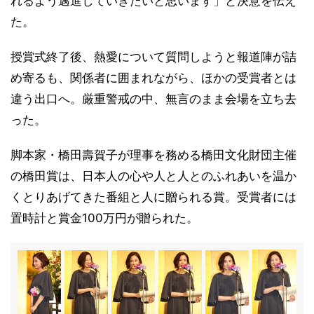
れるよう邁進していきたいと思います」と決意を伝え
た。
授賞式終了後、熱愛について質問しようと報道陣が詰
め寄るも、関係者に囲まれながら、ほかの受賞者とは
違う出口へ。厳重警戒の中、無言のまま会場を立ち去
った。
脚本家・橋田壽賀子が理事を務める橋田文化財団主催
の橋田賞は、日本人の心や人と人とのふれあいを温か
くとりあげてきた番組と人に贈られる賞。受賞者には
置時計と賞金100万円が贈られた。