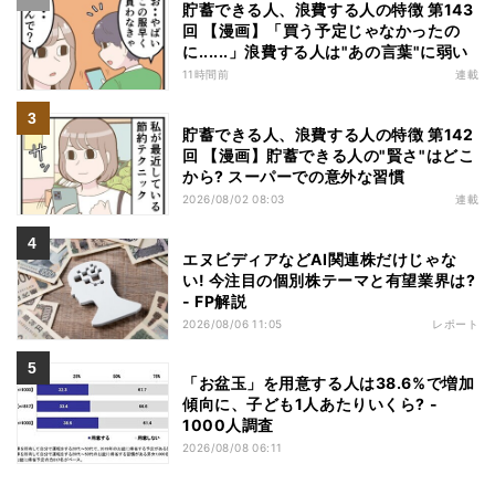
貯蓄できる人、浪費する人の特徴 第143
回 【漫画】「買う予定じゃなかったの
に......」浪費する人は"あの言葉"に弱い
11時間前
連載
貯蓄できる人、浪費する人の特徴 第142
回 【漫画】貯蓄できる人の"賢さ"はどこ
から? スーパーでの意外な習慣
2026/08/02 08:03
連載
エヌビディアなどAI関連株だけじゃな
い! 今注目の個別株テーマと有望業界は?
- FP解説
2026/08/06 11:05
レポート
「お盆玉」を用意する人は38.6%で増加
傾向に、子ども1人あたりいくら? -
1000人調査
2026/08/08 06:11