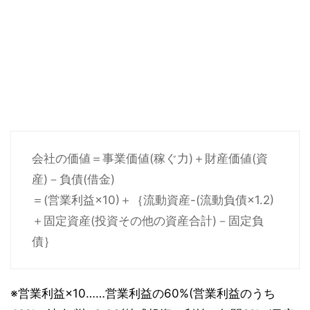
会社の価値＝事業価値(稼ぐ力)＋財産価値(資
産)－負債(借金)
＝(営業利益×10)＋｛流動資産-(流動負債×1.2)
＋固定資産(投資その他の資産合計)－固定負
債｝
※営業利益×10……営業利益の60%(営業利益のうち