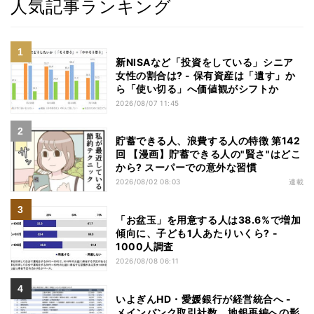
人気記事ランキング
新NISAなど「投資をしている」シニア
女性の割合は? - 保有資産は「遺す」か
ら「使い切る」へ価値観がシフトか
2026/08/07 11:45
貯蓄できる人、浪費する人の特徴 第142
回 【漫画】貯蓄できる人の"賢さ"はどこ
から? スーパーでの意外な習慣
2026/08/02 08:03
連載
「お盆玉」を用意する人は38.6%で増加
傾向に、子ども1人あたりいくら? -
1000人調査
2026/08/08 06:11
いよぎんHD・愛媛銀行が経営統合へ -
メインバンク取引社数、地銀再編への影