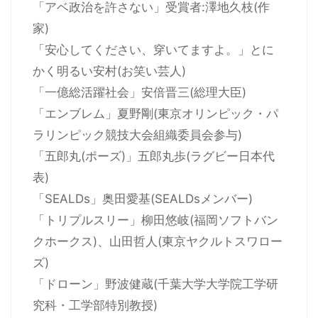
「アベ政治を許さない」受賞者:澤地久枝(作
家)
「安心してください、穿いてますよ。」とに
かく明るい安村(お笑い芸人)
「一億総活躍社会」安倍晋三(総理大臣)
「エンブレム」夏野剛(東京オリンピック・パ
ラリンピック競技大会組織委員会参与)
「五郎丸(ポーズ)」五郎丸歩(ラグビー日本代
表)
「SEALDs」奥田愛基(SEALDsメンバー)
「トリプルスリー」柳田悠岐(福岡ソフトバン
クホークス)、山田哲人(東京ヤクルトスワロー
ズ)
「ドローン」野波健蔵(千葉大学大学院工学研
究科・工学部特別教授)