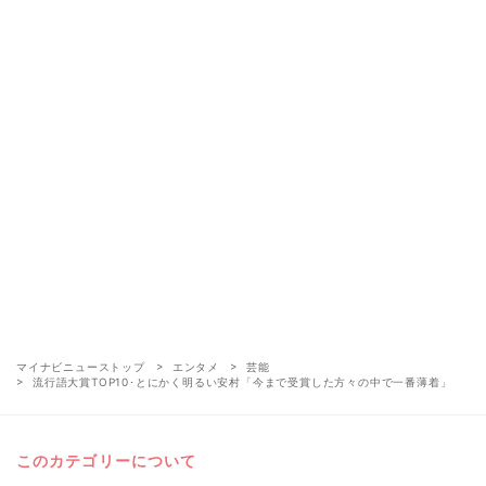
マイナビニューストップ
エンタメ
芸能
流行語大賞TOP10･とにかく明るい安村「今まで受賞した方々の中で一番薄着」
このカテゴリーについて