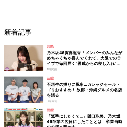
新着記事
芸能
乃木坂46賀喜遥香「メンバーのみんなが
めちゃくちゃ喜んでくれて」大阪でのラ
イブで毎回届く“親戚からの差し入れ”と
は？
1時間前
芸能
石垣牛の握りに豚串…ガレッジセール・
ゴリおすすめ！ 故郷・沖縄グルメの名店
を語る
3時間前
芸能
「派手にしたくて…」阪口珠美、乃木坂
46卒業の翌日にしたこととは 卒業当時
の心境も明かす