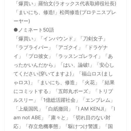
「爆買い」羅怡文(ラオックス代表取締役社長)
「まいにち、修造!」松岡修造(プロテニスプレ
ーヤー)
●ノミネート50語
「爆買い」「インバウンド」「刀剣女子」
「ラブライバー」「アゴクイ」「ドラゲナ
イ」「プロ彼女」「ラッスンゴレライ」「あ
ったかいんだから」「はい、論破!」「安心し
てください(穿いてますよ)」「福山ロス(まし
ゃロス)」「まいにち、修造」「火花」「結果
にコミットする」「五郎丸ポーズ」「トリプ
ルスリー」「1億総活躍社会」「エンブレム」
「上級国民」「白紙撤回」「I AM KENJI」「I
am not ABE」「粛々と」「切れ目のない対
応」「存立危機事態」「駆けつけ警護」「国