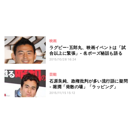
映画
ラグビー･五郎丸、映画イベントは「試
合以上に緊張」- 名ポーズ秘話も語る
2015/10/28 16:24
芸能
石原良純、政権批判が多い流行語に疑問
- 堀潤「発散の場」「ラッピング」
2015/11/15 15:12