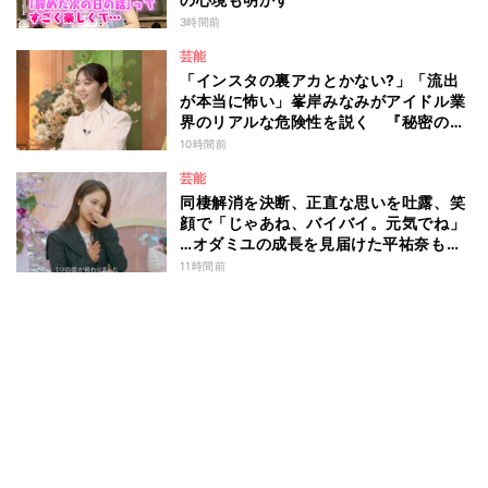
3時間前
芸能
「インスタの裏アカとかない?」「流出
が本当に怖い」峯岸みなみがアイドル業
界のリアルな危険性を説く 『秘密のマ
マ園』特別編
10時間前
芸能
同棲解消を決断、正直な思いを吐露、笑
顔で「じゃあね、バイバイ。元気でね」
…オダミユの成長を見届けた平祐奈も思
わず涙 『ガールオアレディ3』
11時間前