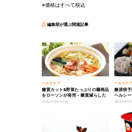
※価格はすべて税込
編集部が選ぶ関連記事
ヘルスケア
ヘルスケ
糖質カット&野菜たっぷりの麺商品
糖尿病予
をローソンが発売 - 糖質減らした
ヘルシー
パスタも
効果も期
2015/11/08 22:30
2015/10/29