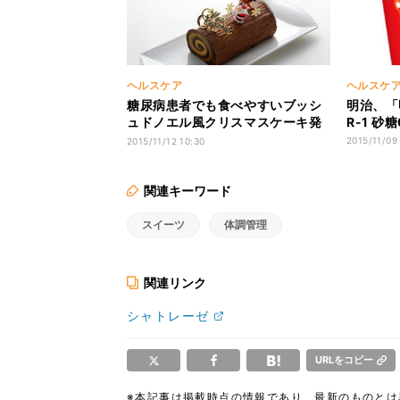
ヘルスケア
ヘルスケ
糖尿病患者でも食べやすいブッシ
明治、「
ュドノエル風クリスマスケーキ発
R-1 
売
2015/11/09
2015/11/12 10:30
関連キーワード
スイーツ
体調管理
関連リンク
シャトレーゼ
URLをコピー
※本記事は掲載時点の情報であり、最新のものと