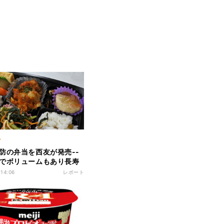
ア
防の弁当を西友が発売--
でボリュームもあり長寿
待
 14:06
レポート