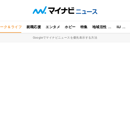
ワーク＆ライフ
就職応援
エンタメ
ホビー
特集
地域活性
IIJ
Googleでマイナビニュースを優先表示する方法