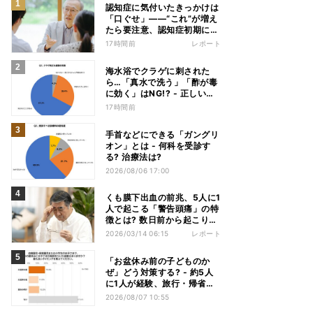
認知症に気付いたきっかけは
「口ぐせ」――“これ”が増え
たら要注意、認知症初期に見
られる「会話の特徴」とは
17時間前
レポート
海水浴でクラゲに刺された
ら…「真水で洗う」「酢が毒
に効く」はNG!? - 正しい応
急処置を医師が解説
17時間前
手首などにできる「ガングリ
オン」とは - 何科を受診す
る? 治療法は?
2026/08/06 17:00
くも膜下出血の前兆、5人に1
人で起こる「警告頭痛」の特
徴とは? 数日前から起こりう
る、5つの「発症前のサイ
2026/03/14 06:15
レポート
ン」
「お盆休み前の子どものか
ぜ」どう対策する? - 約5人
に1人が経験、旅行・帰省へ
の影響も
2026/08/07 10:55