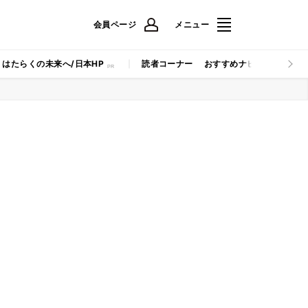
会員ページ
メニュー
はたらくの未来へ/日本HP
読者コーナー
おすすめナビ
マイナビB