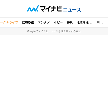
ワーク＆ライフ
就職応援
エンタメ
ホビー
特集
地域活性
IIJ
Googleでマイナビニュースを優先表示する方法