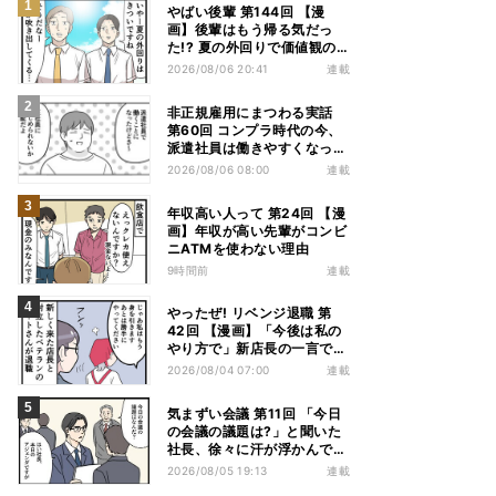
やばい後輩 第144回 【漫
画】後輩はもう帰る気だっ
た!? 夏の外回りで価値観の
違いを実感
2026/08/06 20:41
連載
非正規雇用にまつわる実話
第60回 コンプラ時代の今、
派遣社員は働きやすくなっ
た?
2026/08/06 08:00
連載
年収高い人って 第24回 【漫
画】年収が高い先輩がコンビ
ニATMを使わない理由
9時間前
連載
やったぜ! リベンジ退職 第
42回 【漫画】「今後は私の
やり方で」新店長の一言でベ
テラン退職→崩壊した現場
2026/08/04 07:00
連載
気まずい会議 第11回 「今日
の会議の議題は?」と聞いた
社長、徐々に汗が浮かんでき
た
2026/08/05 19:13
連載