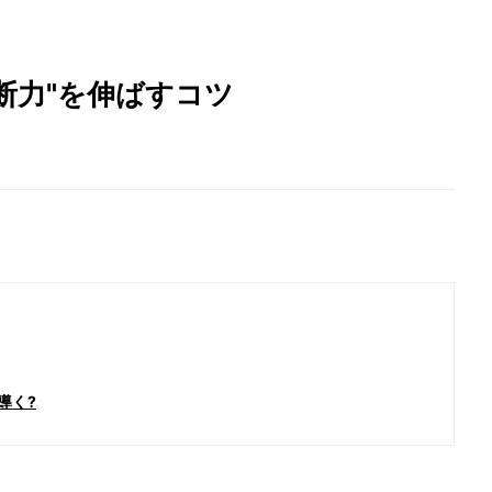
判断力"を伸ばすコツ
導く?