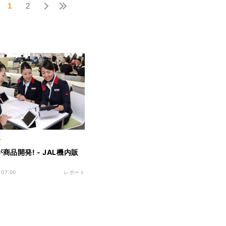
1
2
ア
商品開発! - JAL機内販
 07:00
レポート