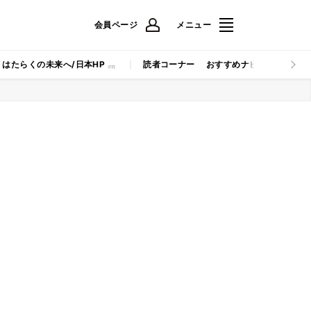
会員ページ
メニュー
はたらくの未来へ/日本HP
読者コーナー
おすすめナビ
マイナビB