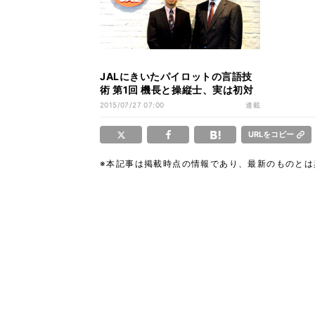
JALにきいたパイロットの言語技
術 第1回 機長と操縦士、実は初対
面同士でフライト
2015/07/27 07:00
連載
URLをコピー
※本記事は掲載時点の情報であり、最新のものと