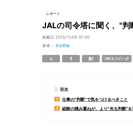
レポート
JALの司令塔に聞く、"
掲載日
2015/11/05 07:00
著者：
百合野綾
URLをコピー
目次
仕事の"判断"で気をつけるべきこと
1
経験の積み重ねが、より"光る判断"を
2