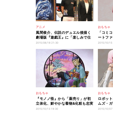
アニメ
おもちゃ
風間俊介、伝説のデュエル後描く
「コミコ
劇場版『遊戯王』に「楽しみで仕
ートファ
方ない」
さくら登
2015/08/18 21:30
2015/10/15
おもちゃ
おもちゃ
『モノノ怪』から「薬売り」が初
ロボット
立体化、鮮やかな着物&化粧も忠実
ムズ・ガ
に再現
体"が商
2015/10/13 19:30
2015/10/07