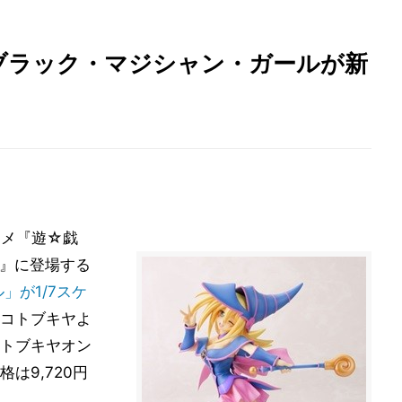
ブラック・マジシャン・ガールが新
ニメ『遊☆戯
ONS』に登場する
」が1/7スケ
にコトブキヤよ
トブキヤオン
は9,720円