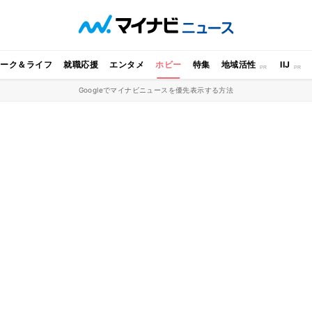
ワーク＆ライフ
就職応援
エンタメ
ホビー
特集
地域活性
IIJ
Googleでマイナビニュースを優先表示する方法