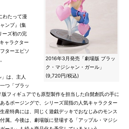
年にわたって漫
ャンプ』(集
リーズ初の完
のキャラクター
フターエピソ
2016年3月発売「劇場版 ブラッ
。
ク・マジシャン・ガール」
(9,720円/税込)
ル」は、主人
一つ「ブラッ
メ版フィギュアでも原型製作を担当した白髭創氏の手に
あるポージングで、シリーズ屈指の人気キャラクター
生産特典には、同じく遊戯デッキでおなじみのモンス
付属。今後は、劇場版に登場する「アップル・マジシ
ガール」も続々商品化を予定しているという。