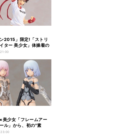
ン2015」限定!「ストリ
イター 美少女」体操着の
場
 21:00
×美少女「フレームアー
ール」から、初の"素
品化
 23:00