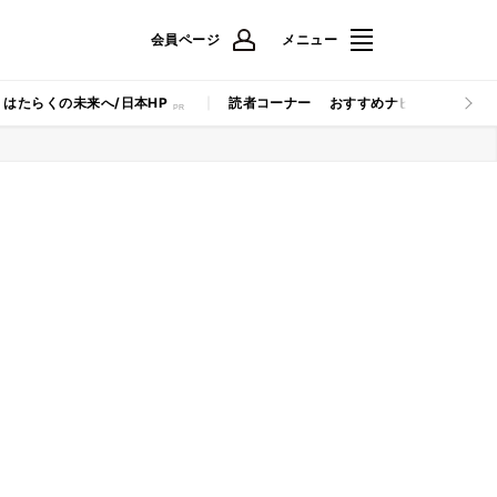
会員ページ
メニュー
はたらくの未来へ/日本HP
読者コーナー
おすすめナビ
マイナビB