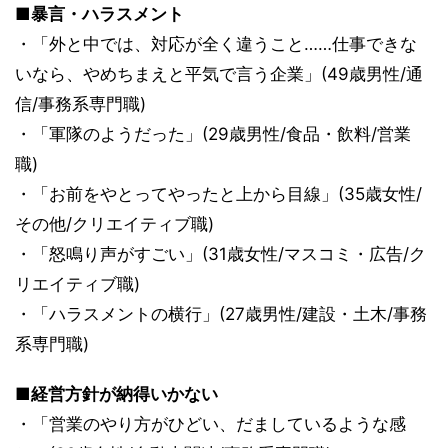
■暴言・ハラスメント
・「外と中では、対応が全く違うこと……仕事できな
いなら、やめちまえと平気で言う企業」(49歳男性/通
信/事務系専門職)
・「軍隊のようだった」(29歳男性/食品・飲料/営業
職)
・「お前をやとってやったと上から目線」(35歳女性/
その他/クリエイティブ職)
・「怒鳴り声がすごい」(31歳女性/マスコミ・広告/ク
リエイティブ職)
・「ハラスメントの横行」(27歳男性/建設・土木/事務
系専門職)
■経営方針が納得いかない
・「営業のやり方がひどい、だましているような感