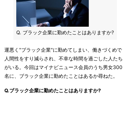
Q. ブラック企業に勤めたことはありますか?
運悪く"ブラック企業"に勤めてしまい、働きづくめで
人間性をすり減らされ、不幸な時間を過ごした人たち
がいる。今回はマイナビニュース会員のうち男女300
名に、ブラック企業に勤めたことはあるか尋ねた。
Q.ブラック企業に勤めたことはありますか?