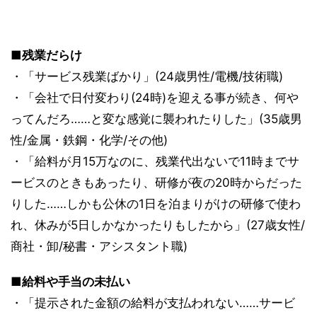
■残業だらけ
・「サービス残業ばかり」(24歳男性/電機/技術職)
・「会社で日付変わり(24時)を迎える事が続き、何や
ってんだろ……と変な感覚に襲われたりした」(35歳男
性/金属・鉄鋼・化学/その他)
・「給料が月15万なのに、残業代出ないで11時までサ
ービスのときもあったり、研修が夜の20時からだった
りした……しかも公休の1日を泊まりがけの研修で使わ
れ、休みが5日しかなかったりもしたから」(27歳女性/
商社・卸/秘書・アシスタント職)
■給料や手当の未払い
・「提示された金額の給料が支払われない……サービ