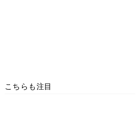
こちらも注目