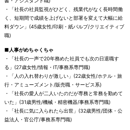
書・アシスタント職)
・「社長の社員監視がひどく、残業代がなく長時間働
く、短期間で成績を上げないと部署を変えて大幅に給
料ダウン」(45歳女性/印刷・紙パルプ/クリエイティブ
職)
■人事がめちゃくちゃ
・「社長の一声で20年務めた社員でも次の日退職す
る」(27歳女性/情報・IT/事務系専門職)
・「人の入れ替わりが激しい」(22歳女性/ホテル・旅
行・アミューズメント/販売職・サービス系)
・「社長の愛人が二人いたのだが専務と常務を勤めて
いた」(31歳男性/機械・精密機器/事務系専門職)
・「社長に気に入られたら出世」(32歳男性/団体・公
益法人・官公庁/事務系専門職)