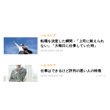
ヘルスケア
転職を決意した瞬間 -「上司に耐えられ
ない」「大晦日に仕事していた時」
2015/10/07 09:33
ヘルスケア
仕事はできるけど評判の悪い人の特徴
2015/10/06 07:00
レポート