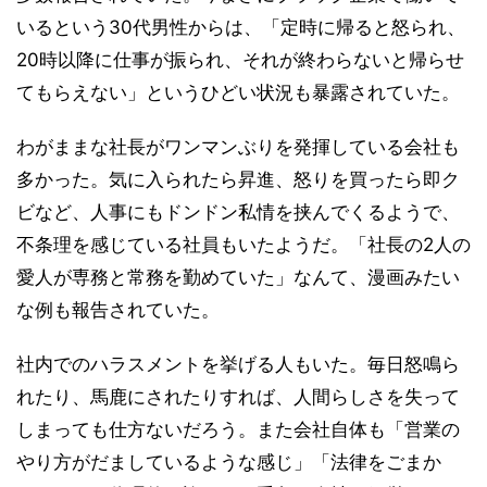
いるという30代男性からは、「定時に帰ると怒られ、
20時以降に仕事が振られ、それが終わらないと帰らせ
てもらえない」というひどい状況も暴露されていた。
わがままな社長がワンマンぶりを発揮している会社も
多かった。気に入られたら昇進、怒りを買ったら即ク
ビなど、人事にもドンドン私情を挟んでくるようで、
不条理を感じている社員もいたようだ。「社長の2人の
愛人が専務と常務を勤めていた」なんて、漫画みたい
な例も報告されていた。
社内でのハラスメントを挙げる人もいた。毎日怒鳴ら
れたり、馬鹿にされたりすれば、人間らしさを失って
しまっても仕方ないだろう。また会社自体も「営業の
やり方がだましているような感じ」「法律をごまか