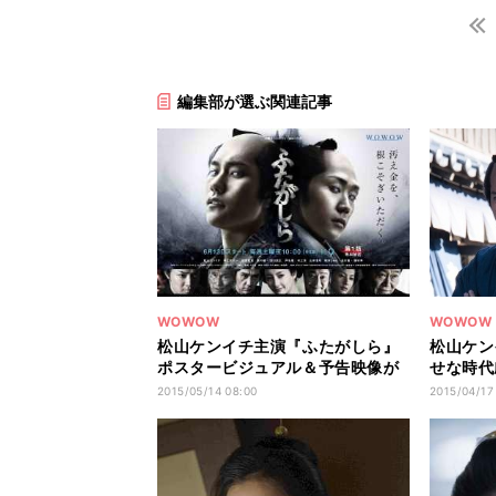
編集部が選ぶ関連記事
WOWOW
WOWOW
松山ケンイチ主演『ふたがしら』
松山ケン
ポスタービジュアル＆予告映像が
せな時代
公開
です(笑)
2015/05/14 08:00
2015/04/17