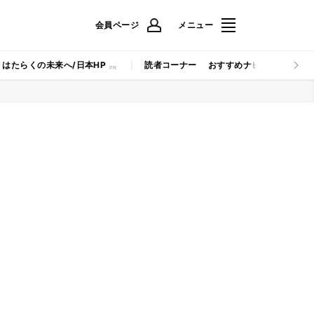
会員ページ
メニュー
はたらくの未来へ/日本HP
読者コーナー
おすすめナビ
マイナビB