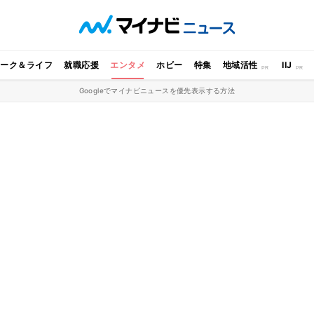
ワーク＆ライフ
就職応援
エンタメ
ホビー
特集
地域活性
IIJ
Googleでマイナビニュースを優先表示する方法