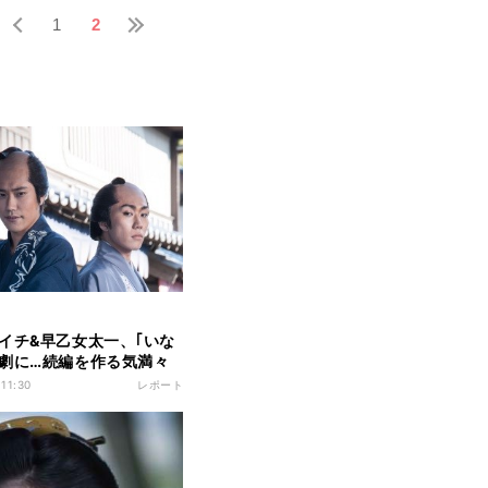
1
2
イチ&早乙女太一、｢いな
劇に…続編を作る気満々
」
 11:30
レポート