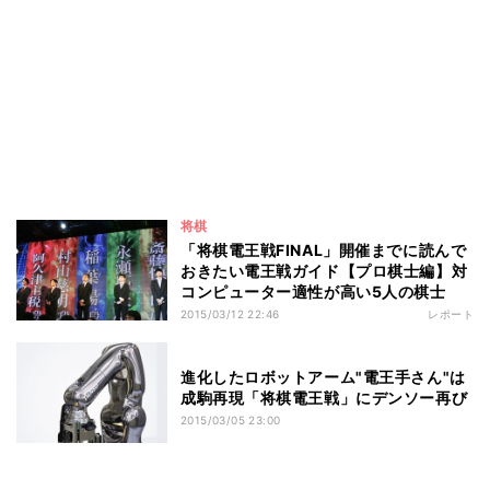
将棋
「将棋電王戦FINAL」開催までに読んで
おきたい電王戦ガイド【プロ棋士編】対
コンピューター適性が高い5人の棋士
2015/03/12 22:46
レポート
進化したロボットアーム"電王手さん"は
成駒再現「将棋電王戦」にデンソー再び
2015/03/05 23:00