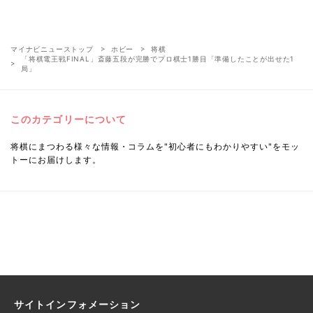
マイナビニューストップ
ホビー
将棋
「将棋電王戦FINAL」斎藤五段が完勝でプロ棋士1勝目「準備したことが出せた1
局」
このカテゴリーについて
将棋にまつわる様々な情報・コラムを"初心者にもわかりやすい"をモッ
トーにお届けします。
サイトインフォメーション