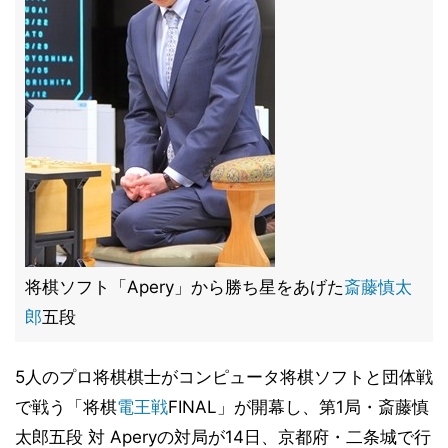
将棋ソフト「Apery」から勝ち星をあげた
斎藤慎太
郎
五段
5人のプロ将棋棋士がコンピュータ将棋ソフトと団体戦
で戦う「将棋
電王戦
FINAL」が開幕し、第1局・斎藤慎
太郎五段 対 Aperyの対局が14日、京都府・二条城で行