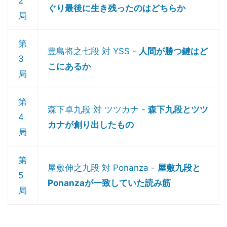
2
ぐり最後に生き残ったのはどちらか
局
第
豊島将之七段 対 YSS -
人間が勝つ鍵はど
3
こにあるか
局
第
森下卓九段 対 ツツカナ -
森下九段とツツ
4
カナが創り出したもの
局
第
屋敷伸之九段 対 Ponanza -
屋敷九段と
5
Ponanzaが一致していた読み筋
局