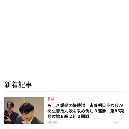
新着記事
将棋
らしさ爆発の快勝譜 斎藤明日斗六段が
羽生善治九段を攻め倒し３連勝 第85期
順位戦Ｂ級２組３回戦
24分前
レポート