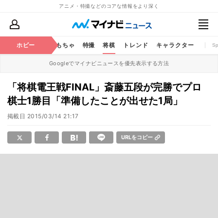
アニメ・特撮などのコアな情報をより深く
鉄道
コミック
ホビー
おもちゃ
特撮
将棋
トレンド
キャラクター
S
Googleでマイナビニュースを優先表示する方法
「将棋電王戦FINAL」斎藤五段が完勝でプロ
棋士1勝目「準備したことが出せた1局」
掲載日
2015/03/14 21:17
URLをコピー