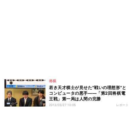
将棋
若き天才棋士が見せた"戦いの理想形"と
コンピュータの悪手――「第2回将棋電
王戦」第一局は人間の完勝
2013/03/27 10:05
レポート