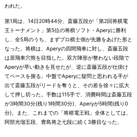
われた。
第1局は、14日20時44分、斎藤五段が「第2回将棋電
王トーナメント」第5位の将棋ソフト・Aperyに勝利
し、全5局のうち、まずプロ棋士側が先勝をあげた形と
なった。将棋は、Aperyの四間飛車に対し、斎藤五段
は居飛車穴熊を目指した。双方陣形が整わない段階で
Aperyが早い動きを見せたが、逆に斎藤五段が仕掛け
てペースを握る。中盤でAperyに疑問と思われる手が
出て斎藤五段がリードを奪うと、その差を徐々に拡大
して押し切った。手数は115手で、消費時間は斎藤五段
が3時間30分(残り1時間30分)、Aperyが5時間(残り0
分)。また、これまでの「将棋電王戦」全体としては、
阿部光瑠五段、豊島将之七段に続く3勝目なった。