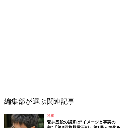
編集部が選ぶ関連記事
将棋
菅井五段の誤算は"イメージと事実の
差"「第3回将棋電王戦」第1局 - 進化を