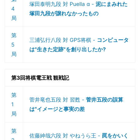
塚田泰明九段 対 Puella α -
泥にまみれた
4
塚田九段が譲れなかったもの
局
第
三浦弘行八段 対 GPS将棋 -
コンピュータ
5
は"生きた定跡"を創り出したか?
局
第3回将棋電王戦 観戦記
第
菅井竜也五段 対 習甦 -
菅井五段の誤算
1
は"イメージと事実の差
局
第
佐藤紳哉六段 対 やねうら王 -
罠をかいく