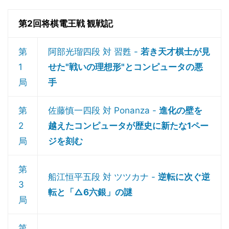
第2回将棋電王戦 観戦記
第
阿部光瑠四段 対 習甦 -
若き天才棋士が見
1
せた"戦いの理想形"とコンピュータの悪
局
手
第
佐藤慎一四段 対 Ponanza -
進化の壁を
2
越えたコンピュータが歴史に新たな1ペー
局
ジを刻む
第
船江恒平五段 対 ツツカナ -
逆転に次ぐ逆
3
転と「△6六銀」の謎
局
第