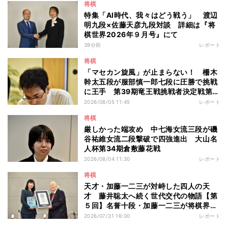
将棋
特集「AI時代、我々はどう戦う」 渡辺
明九段×佐藤天彦九段対談 詳細は『将
棋世界2026年９月号』にて
39分前
レポート
将棋
「マセカン旋風」が止まらない！ 柵木
幹太五段が服部慎一郎七段に圧勝で挑戦
に王手 第39期竜王戦挑戦者決定戦第１
局
2026/08/05 11:45
レポート
将棋
厳しかった端攻め 中七海女流三段が磯
谷祐維女流二段撃破で四強進出 大山名
人杯第34期倉敷藤花戦
2026/08/04 11:30
レポート
将棋
天才・加藤一二三が対峙した四人の天
才 藤井聡太へ続く世代交代の物語【第
５回】名誉十段・加藤一二三が将棋界に
残したもの
2026/07/31 16:00
レポート