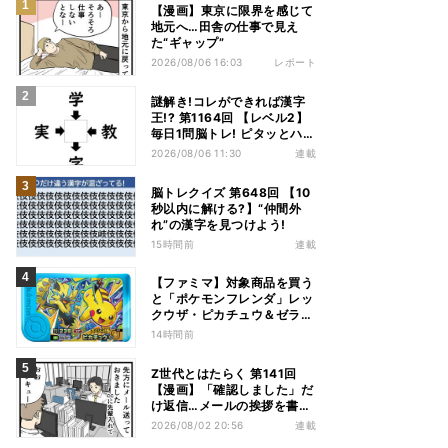
【漫画】東京に限界を感じて
地元へ…田舎の仕事で見え
た“ギャップ”
2026/08/06 16:03
レポート
謎解き!コレができれば漢字
王!? 第1164回 【レベル2】
毎日1問脳トレ! ピタッとハマ
る漢字はどれだ?
2026/08/06 11:30
連載
脳トレクイズ 第648回 【10
秒以内に解ける?】“仲間外
れ”の漢字を見つけよう!
15時間前
連載
【ファミマ】対象商品を買う
と「ポケモンフレンダ」レッ
クウザ・ピカチュウ＆ゼラオ
ラのスペシャルフレンダピッ
14時間前
クがもらえるキャンペーン
Z世代とはたらく 第141回
【漫画】「確認しました」だ
け返信…メールの挨拶を書か
ない“チャット世代”の価値観
2026/08/02 20:56
連載