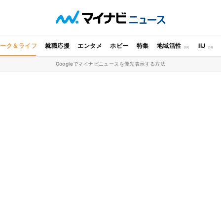
ワーク＆ライフ
就職応援
エンタメ
ホビー
特集
地域活性
IIJ
Googleでマイナビニュースを優先表示する方法