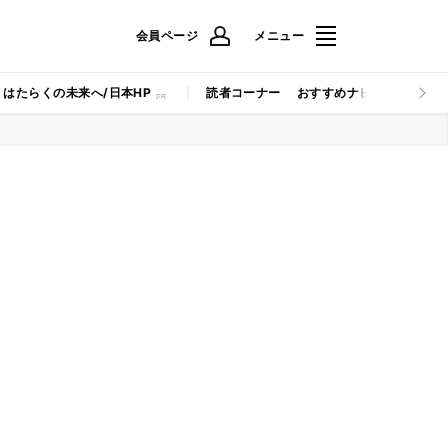
会員ページ
メニュー
はたらくの未来へ/日本HP
読者コーナー
おすすめナビ
マイナビB