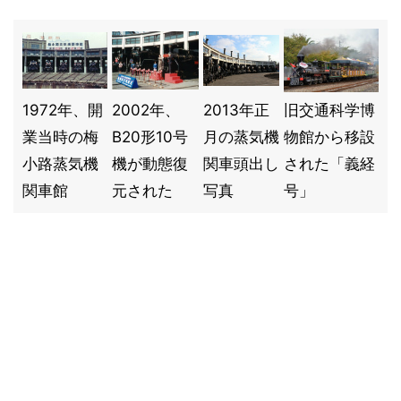
1972年、開
2002年、
2013年正
旧交通科学博
業当時の梅
B20形10号
月の蒸気機
物館から移設
小路蒸気機
機が動態復
関車頭出し
された「義経
関車館
元された
写真
号」