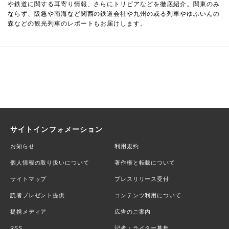
や鉄道に関する耳寄り情報、さらにトリビアなどを徹底紹介。関東のみ
ならず、阪急や南海など関西の鉄道会社や九州の或る列車やゆふいんの
森などの観光列車のレポートもお届けします。
サイトインフォメーション
お知らせ
利用規約
個人情報の取り扱いについて
著作権と転載について
サイトマップ
プレスリリース受付
読者プレゼント提供
コンテンツ利用について
提携メディア
広告のご案内
RSS
記者・ライター募集