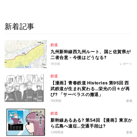
新着記事
鉄道
九州新幹線西九州ルート、国と佐賀県が
二者合意 - 今後はどうなる?
18分前
レポート
鉄道
【漫画】青春鉄道 Histories 第95回 西
武鉄道が生まれ変わる…栄光の日々が再
び? 「サーベラスの撤退」
1時間前
連載
鉄道
新幹線あるある? 第54回 【漫画】東京か
ら広島へ遠征…交通手段は?
13時間前
連載