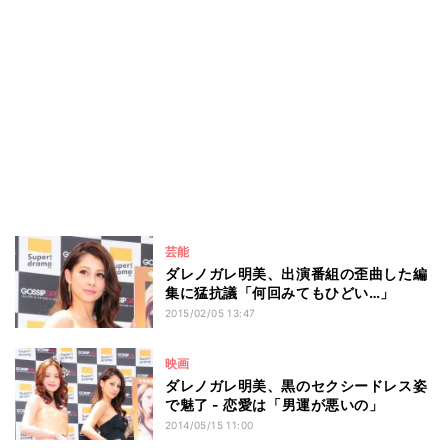
芸能
ダレノガレ明美、出演番組の歪曲した編
集に猛抗議「何回みてもひどい…」
2015/02/05 13:47
映画
ダレノガレ明美、黒のセクシードレス姿
で魅了 - 恋愛は「男運が悪いの」
2014/05/15 11:00