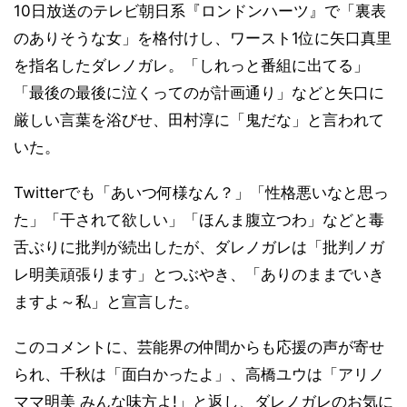
10日放送のテレビ朝日系『ロンドンハーツ』で「裏表
のありそうな女」を格付けし、ワースト1位に矢口真里
を指名したダレノガレ。「しれっと番組に出てる」
「最後の最後に泣くってのが計画通り」などと矢口に
厳しい言葉を浴びせ、田村淳に「鬼だな」と言われて
いた。
Twitterでも「あいつ何様なん？」「性格悪いなと思っ
た」「干されて欲しい」「ほんま腹立つわ」などと毒
舌ぶりに批判が続出したが、ダレノガレは「批判ノガ
レ明美頑張ります」とつぶやき、「ありのままでいき
ますよ～私」と宣言した。
このコメントに、芸能界の仲間からも応援の声が寄せ
られ、千秋は「面白かったよ」、高橋ユウは「アリノ
ママ明美 みんな味方よ!」と返し、ダレノガレのお気に