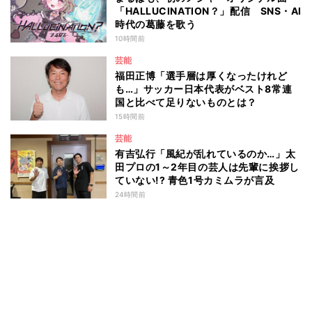
「HALLUCINATION？」配信 SNS・AI
時代の葛藤を歌う
10時間前
芸能
福田正博「選手層は厚くなったけれど
も…」サッカー日本代表がベスト8常連
国と比べて足りないものとは？
15時間前
芸能
有吉弘行「風紀が乱れているのか…」太
田プロの1～2年目の芸人は先輩に挨拶し
ていない!? 青色1号カミムラが言及
24時間前