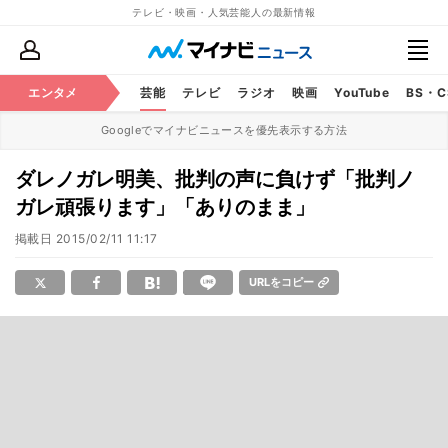
テレビ・映画・人気芸能人の最新情報
エンタメ
芸能
テレビ
ラジオ
映画
YouTube
BS・
Googleでマイナビニュースを優先表示する方法
ダレノガレ明美、批判の声に負けず「批判ノ
ガレ頑張ります」「ありのまま」
掲載日
2015/02/11 11:17
URLをコピー