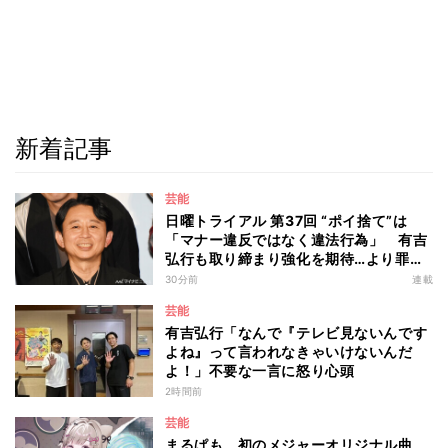
新着記事
芸能
日曜トライアル 第37回 “ポイ捨て”は
「マナー違反ではなく違法行為」 有吉
弘行も取り締まり強化を期待…より罪が
重くなる“ポイ捨て”とは 大垣優希弁護
30分前
連載
士が解説
芸能
有吉弘行「なんで『テレビ見ないんです
よね』って言われなきゃいけないんだ
よ！」不要な一言に怒り心頭
2時間前
芸能
まるぱも、初のメジャーオリジナル曲