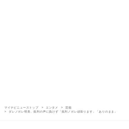
マイナビニューストップ
エンタメ
芸能
ダレノガレ明美、批判の声に負けず「批判ノガレ頑張ります」「ありのまま」