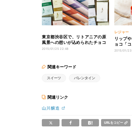
レジャー
東京都渋谷区で、リトアニアの原
リップや
風景への想いが込められたチョコ
ョコ「コ
を販売
2015/01/25 22:48
売
2015/01/23
関連キーワード
スイーツ
バレンタイン
関連リンク
山川醸造
URLをコピー