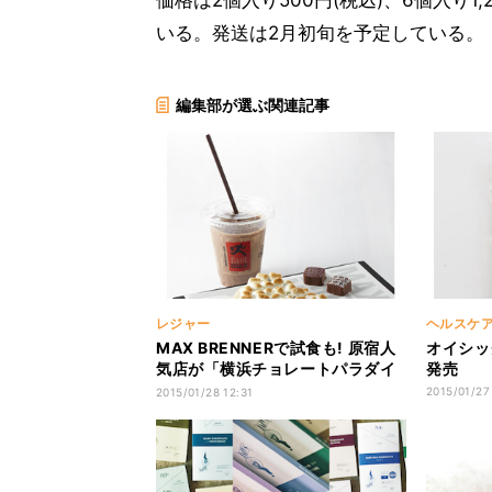
価格は2個入り500円(税込)、6個入り
いる。発送は2月初旬を予定している。
編集部が選ぶ関連記事
レジャー
ヘルスケ
MAX BRENNERで試食も! 原宿人
オイシッ
気店が「横浜チョレートパラダイ
発売
ス」に集結
2015/01/27
2015/01/28 12:31