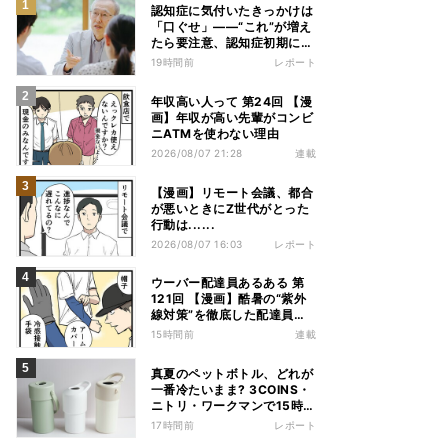
認知症に気付いたきっかけは
「口ぐせ」――“これ”が増え
たら要注意、認知症初期に見
られる「会話の特徴」とは
19時間前
レポート
年収高い人って 第24回 【漫
画】年収が高い先輩がコンビ
ニATMを使わない理由
2026/08/07 21:28
連載
【漫画】リモート会議、都合
が悪いときにZ世代がとった
行動は......
2026/08/07 16:03
レポート
ウーバー配達員あるある 第
121回 【漫画】酷暑の“紫外
線対策”を徹底した配達員
が、数カ月後に絶句した理由
15時間前
連載
真夏のペットボトル、どれが
一番冷たいまま? 3COINS・
ニトリ・ワークマンで15時間
検証してみた
17時間前
レポート