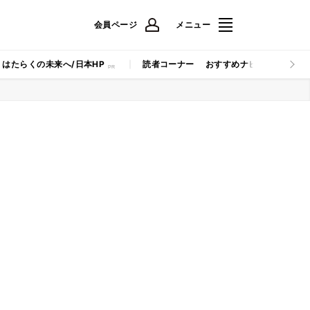
会員ページ
メニュー
はたらくの未来へ/日本HP
読者コーナー
おすすめナビ
マイナビB