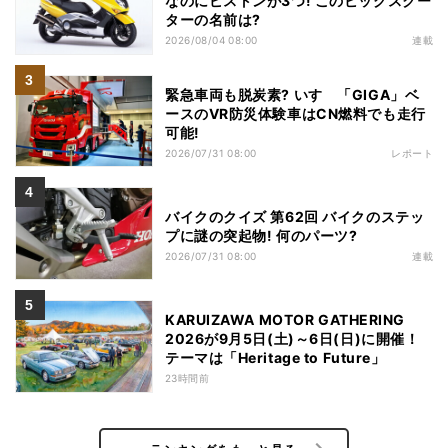
なのにピストンが3つ! このビッグスクー
ターの名前は?
2026/08/04 08:00
連載
緊急車両も脱炭素? いすゞ「GIGA」ベ
ースのVR防災体験車はCN燃料でも走行
可能!
2026/07/31 08:00
レポート
バイクのクイズ 第62回 バイクのステッ
プに謎の突起物! 何のパーツ?
2026/07/31 08:00
連載
KARUIZAWA MOTOR GATHERING
2026が9月5日(土)～6日(日)に開催！
テーマは「Heritage to Future」
23時間前