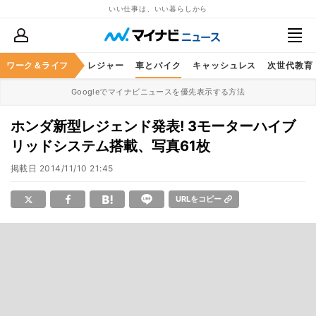
いい仕事は、いい暮らしから
ヘルスケア
ワーク＆ライフ
グルメ
レジャー
車とバイク
キャッシュレス
次世代教育
Googleでマイナビニュースを優先表示する方法
ホンダ新型レジェンド発表! 3モーターハイブ
リッドシステム搭載、写真61枚
掲載日
2014/11/10 21:45
URLをコピー