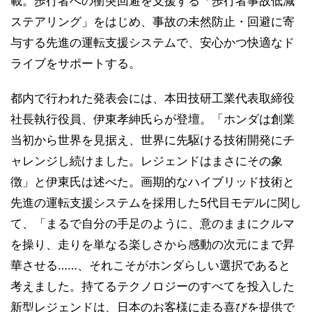
載。歩行者への衝突回避を支援する「歩行者事故低減
ステアリング」をはじめ、事故の未然防止・回避に寄
与する先進の運転支援システムで、安心かつ快適なド
ライブをサポートする。
都内で行われた発表会には、本田技研工業代表取締役
社長執行役員、伊東孝紳氏らが登壇。「ホンダは創業
当初から世界を見据え、世界に先駆ける技術開発にチ
ャレンジし続けました。レジェンドはまさにその象
徴」と伊東氏は述べた。画期的なハイブリッド技術と
先進の運転支援システムを採用した5代目モデルに関し
て、「まるで自分の手足のように、意のままにクルマ
を操り、走りを単なる楽しさから感動の次元にまで昇
華させる……、それこそがホンダらしい選択であると
考えました。持てるテクノロジーのすべてを投入した
新型レジェンドは、日本のお客様に走る喜びを提供で