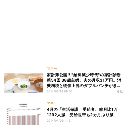
マネー
家計簿公開!! "給料減少時代"の家計診断
第54回 38歳主婦、夫の月収31万円。消
費増税と物価上昇のダブルパンチがきい
てきた…
2014/06/19 08:00
連載
マネー
4月の「生活保護」受給者、前月比1万
1292人減--受給世帯も2カ月ぶり減
2014/07/09 11:21