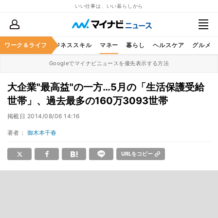
いい仕事は、いい暮らしから
ワーク＆ライフ
キャリア
ビジネススキル
マネー
暮らし
ヘルスケア
グルメ
Googleでマイナビニュースを優先表示する方法
大企業"最高益"の一方…5月の「生活保護受給
世帯」、過去最多の160万3093世帯
掲載日
2014/08/06 14:16
著者：
御木本千春
URLをコピー