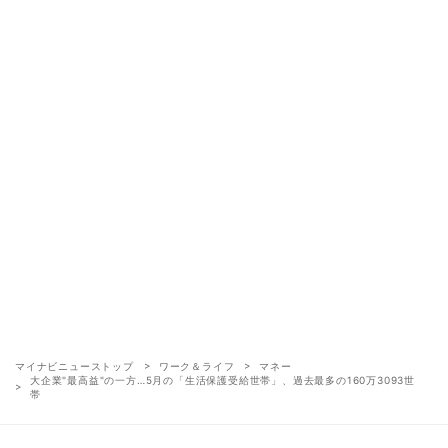
マイナビニューストップ
ワーク＆ライフ
マネー
大企業"最高益"の一方…5月の「生活保護受給世帯」、過去最多の160万3093世
帯