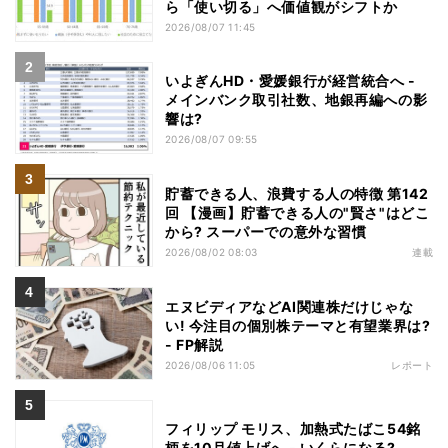
ら「使い切る」へ価値観がシフトか
2026/08/07 11:45
いよぎんHD・愛媛銀行が経営統合へ -
メインバンク取引社数、地銀再編への影
響は?
2026/08/07 09:55
貯蓄できる人、浪費する人の特徴 第142
回 【漫画】貯蓄できる人の"賢さ"はどこ
から? スーパーでの意外な習慣
2026/08/02 08:03
連載
エヌビディアなどAI関連株だけじゃな
い! 今注目の個別株テーマと有望業界は?
- FP解説
2026/08/06 11:05
レポート
フィリップ モリス、加熱式たばこ54銘
柄を10月値上げへ - いくらになる?