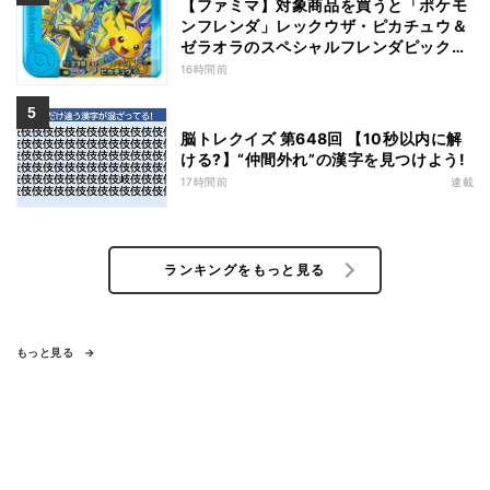
【ファミマ】対象商品を買うと「ポケモ
ンフレンダ」レックウザ・ピカチュウ＆
ゼラオラのスペシャルフレンダピックが
もらえるキャンペーン
16時間前
脳トレクイズ 第648回 【10秒以内に解
ける?】“仲間外れ”の漢字を見つけよう!
17時間前
連載
ランキングをもっと見る
もっと見る