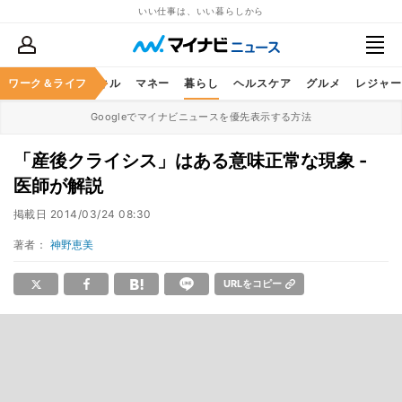
いい仕事は、いい暮らしから
ャリア
ワーク＆ライフ
ビジネススキル
マネー
暮らし
ヘルスケア
グルメ
レジャー
Googleでマイナビニュースを優先表示する方法
「産後クライシス」はある意味正常な現象 -
医師が解説
掲載日
2014/03/24 08:30
著者：
神野恵美
URLをコピー