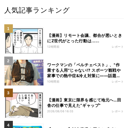
人気記事ランキング
【漫画】リモート会議、都合が悪いとき
にZ世代がとった行動は......
12時間前
レポート
ワークマンの「ペルチェベスト」、"作
業する人用"じゃない!? スポーツ観戦や
家事での熱中症&冷え対策に――話題の
商品を徹底検証
10時間前
レポート
【漫画】東京に限界を感じて地元へ…田
舎の仕事で見えた“ギャップ”
2026/08/06 16:03
レポート