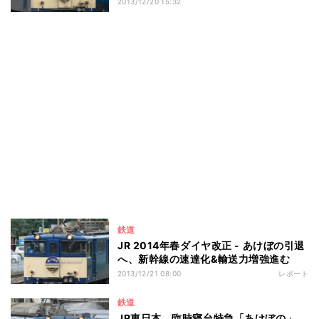
2013/12/20 15:32
鉄道
JR 2014年春ダイヤ改正 - あけぼの引退
へ、新幹線の速達化&輸送力増強進む
2013/12/21 08:00
レポート
鉄道
JR東日本、臨時寝台特急「あけぼの」