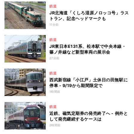
鉄道
JR北海道「くしろ湿原ノロッコ号」ラス
トラン、記念ヘッドマークも
11分前
鉄道
JR東日本E131系、松本駅で中央本線・
篠ノ井線など新型車両の展示会
27分前
鉄道
西武新宿線「小江戸」土休日の田無駅に
停車 - 9/19から期間限定で
1時間前
鉄道
近鉄、磁気定期券の発売終了へ - 例外と
して発売継続するケースは
2時間前