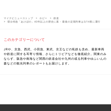
マイナビニューストップ
ホビー
鉄道
寝台特急「あけぼの」40年以上の歴史に幕 - 最後の定期列車は3/14夜に運行
このカテゴリーについて
JRや、京急、西武、小田急、東武、京王などの私鉄も含め、最新車両
や鉄道に関する耳寄り情報、さらにトリビアなどを徹底紹介。関東のみ
ならず、阪急や南海など関西の鉄道会社や九州の或る列車やゆふいんの
森などの観光列車のレポートもお届けします。