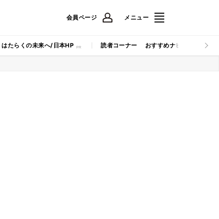
会員ページ
メニュー
はたらくの未来へ/日本HP
読者コーナー
おすすめナビ
マイナビB