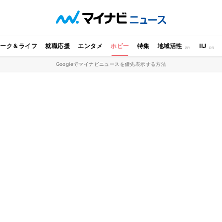
ワーク＆ライフ
就職応援
エンタメ
ホビー
特集
地域活性
IIJ
Googleでマイナビニュースを優先表示する方法