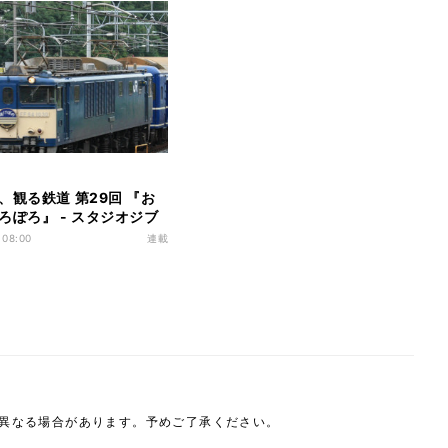
、観る鉄道 第29回 『お
ろぽろ』 - スタジオジブ
た寝台特急「あけぼの」
 08:00
連載
は異なる場合があります。予めご了承ください。