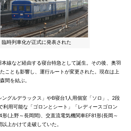
・臨時列車化が正式に発表された
奥羽本線など経由する寝台特急として誕生。その後、奥羽
たことも影響し、運行ルートが変更された。現在は上
森間を結ぶ。
シングルデラックス」やB寝台1人用個室「ソロ」、2段
で利用可能な「ゴロンとシート」「レディースゴロン
形(上野～長岡間)、交直流電気機関車EF81形(長岡～
時間以上かけて走破していた。