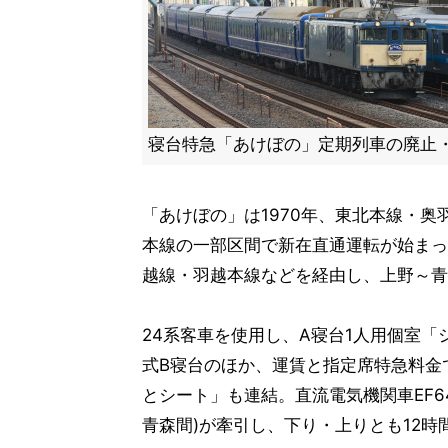
寝台特急「あけぼの」定期列車の廃止
「あけぼの」は1970年、東北本線・
本線の一部区間で新在直通運転が始まっ
越線・羽越本線などを経由し、上野～青
24系客車を使用し、A寝台1人用個室「
式B寝台のほか、運賃と指定席特急料金
とシート」も連結。直流電気機関車EF64
青森間)が牽引し、下り・上りとも12