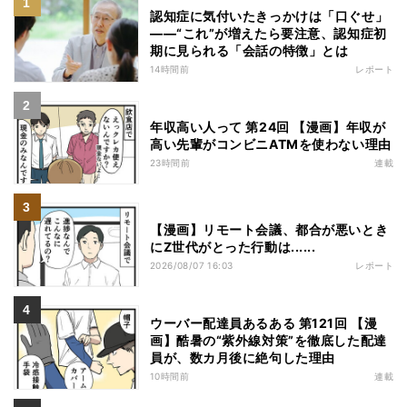
認知症に気付いたきっかけは「口ぐせ」
――“これ”が増えたら要注意、認知症初
期に見られる「会話の特徴」とは
14時間前
レポート
年収高い人って 第24回 【漫画】年収が
高い先輩がコンビニATMを使わない理由
23時間前
連載
【漫画】リモート会議、都合が悪いとき
にZ世代がとった行動は......
2026/08/07 16:03
レポート
ウーバー配達員あるある 第121回 【漫
画】酷暑の“紫外線対策”を徹底した配達
員が、数カ月後に絶句した理由
10時間前
連載