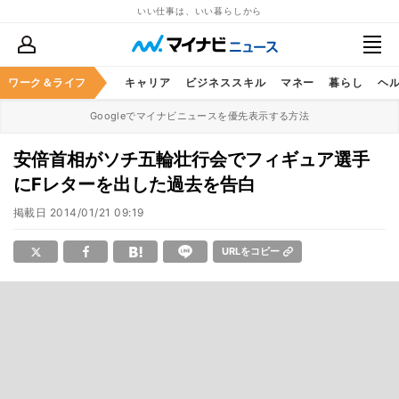
いい仕事は、いい暮らしから
ワーク＆ライフ
キャリア
ビジネススキル
マネー
暮らし
ヘ
Googleでマイナビニュースを優先表示する方法
安倍首相がソチ五輪壮行会でフィギュア選手
にFレターを出した過去を告白
掲載日
2014/01/21 09:19
URLをコピー