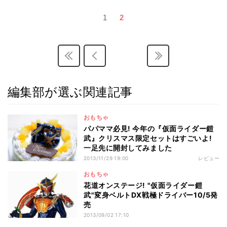
1
2
編集部が選ぶ関連記事
おもちゃ
パパママ必見! 今年の『仮面ライダー鎧
武』クリスマス限定セットはすごいよ!
一足先に開封してみました
2013/11/29 19:00
レビュー
おもちゃ
花道オンステージ! "仮面ライダー鎧
武"変身ベルトDX戦極ドライバー10/5発
売
2013/09/02 17:10