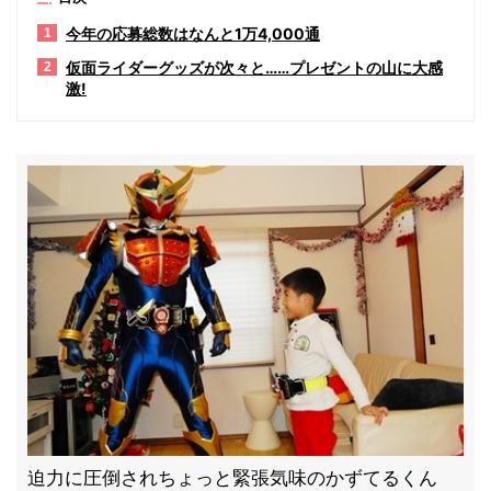
今年の応募総数はなんと1万4,000通
1
仮面ライダーグッズが次々と……プレゼントの山に大感
2
激!
迫力に圧倒されちょっと緊張気味のかずてるくん