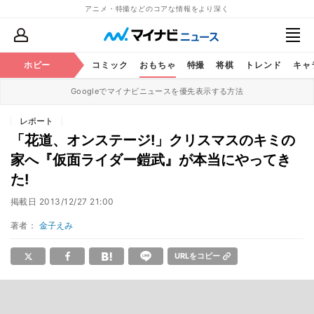
アニメ・特撮などのコアな情報をより深く
アニメ
ホビー
鉄道
コミック
おもちゃ
特撮
将棋
トレンド
キャ
Googleでマイナビニュースを優先表示する方法
レポート
「花道、オンステージ!」クリスマスのキミの
家へ『仮面ライダー鎧武』が本当にやってき
た!
掲載日
2013/12/27 21:00
著者：
金子えみ
URLをコピー