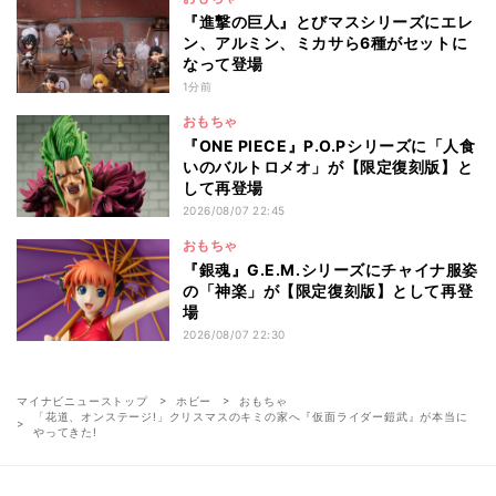
『進撃の巨人』とびマスシリーズにエレ
ン、アルミン、ミカサら6種がセットに
なって登場
1分前
おもちゃ
『ONE PIECE』P.O.Pシリーズに「人食
いのバルトロメオ」が【限定復刻版】と
して再登場
2026/08/07 22:45
おもちゃ
『銀魂』G.E.M.シリーズにチャイナ服姿
の「神楽」が【限定復刻版】として再登
場
2026/08/07 22:30
マイナビニューストップ
ホビー
おもちゃ
「花道、オンステージ!」クリスマスのキミの家へ『仮面ライダー鎧武』が本当に
やってきた!