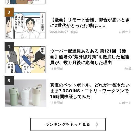
【漫画】リモート会議、都合が悪いとき
にZ世代がとった行動は......
2026/08/07 16:03
レポート
ウーバー配達員あるある 第121回 【漫
画】酷暑の“紫外線対策”を徹底した配達
員が、数カ月後に絶句した理由
15時間前
連載
真夏のペットボトル、どれが一番冷たい
まま? 3COINS・ニトリ・ワークマンで
15時間検証してみた
17時間前
レポート
ランキングをもっと見る