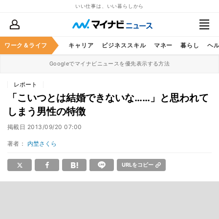
いい仕事は、いい暮らしから
ワーク＆ライフ
キャリア
ビジネススキル
マネー
暮らし
ヘ
Googleでマイナビニュースを優先表示する方法
レポート
「こいつとは結婚できないな……」と思われて
しまう男性の特徴
掲載日
2013/09/20 07:00
著者：
内埜さくら
URLをコピー