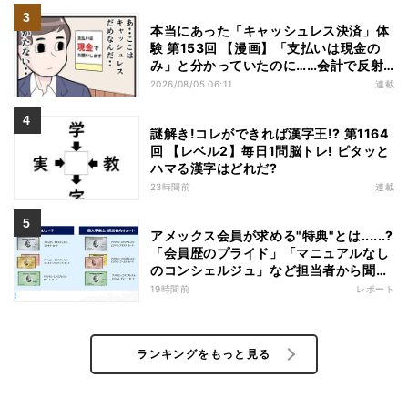
本当にあった「キャッシュレス決済」体
験 第153回 【漫画】「支払いは現金の
み」と分かっていたのに……会計で反射
的に出してしまったものは
2026/08/05 06:11
連載
謎解き!コレができれば漢字王!? 第1164
回 【レベル2】毎日1問脳トレ! ピタッと
ハマる漢字はどれだ?
23時間前
連載
アメックス会員が求める"特典"とは......?
「会員歴のプライド」「マニュアルなし
のコンシェルジュ」など担当者から聞い
た"裏話"も
19時間前
レポート
ランキングをもっと見る