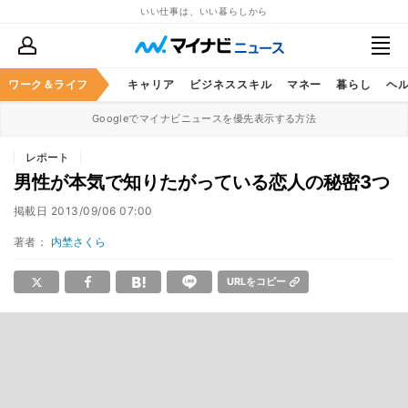
いい仕事は、いい暮らしから
ワーク＆ライフ
キャリア
ビジネススキル
マネー
暮らし
ヘ
Googleでマイナビニュースを優先表示する方法
レポート
男性が本気で知りたがっている恋人の秘密3つ
掲載日
2013/09/06 07:00
著者：
内埜さくら
URLをコピー