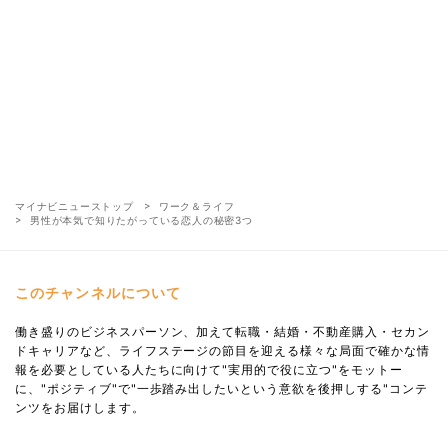
マイナビニューストップ
ワーク＆ライフ
男性が本気で知りたがっている恋人の秘密3つ
このチャンネルについて
働き盛りのビジネスパーソン、加えて転職・結婚・不動産購入・セカン
ドキャリアなど、ライフステージの節目を迎える様々な局面で確かな情
報を必要としている人たちに向けて"実用的で役に立つ"をモットー
に、"ポジティブ"で"一歩踏み出したいという意欲を後押しする"コンテ
ンツをお届けします。