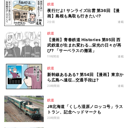
鉄道
夜行だよ! サンライズ出雲 第36回 【漫
画】島根も鳥取も行きたい!?
2分前
連載
鉄道
【漫画】青春鉄道 Histories 第95回 西
武鉄道が生まれ変わる…栄光の日々が再
び? 「サーベラスの撤退」
11時間前
連載
鉄道
新幹線あるある? 第54回 【漫画】東京か
ら広島へ遠征…交通手段は?
23時間前
連載
鉄道
JR北海道「くしろ湿原ノロッコ号」ラス
トラン、記念ヘッドマークも
23時間前