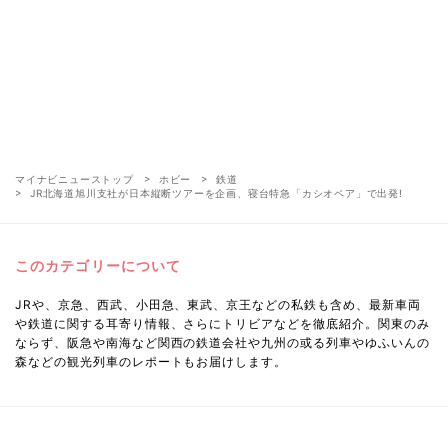
マイナビニューストップ
ホビー
鉄道
JR北海道旭川支社が日本縦断ツアーを企画、寝台特急「カシオペア」で出発!
このカテゴリーについて
JRや、京急、西武、小田急、東武、京王などの私鉄も含め、最新車両
や鉄道に関する耳寄り情報、さらにトリビアなどを徹底紹介。関東のみ
ならず、阪急や南海など関西の鉄道会社や九州の或る列車やゆふいんの
森などの観光列車のレポートもお届けします。