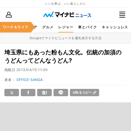
いい仕事は、いい暮らしから
暮らし
ワーク＆ライフ
ヘルスケア
グルメ
レジャー
車とバイク
キャッシュレス
Googleでマイナビニュースを優先表示する方法
埼玉県にもあった粉もん文化。伝統の加須の
うどんってどんなうどん?
掲載日
2013/04/15 11:00
著者：
OFFICE-SANGA
URLをコピー