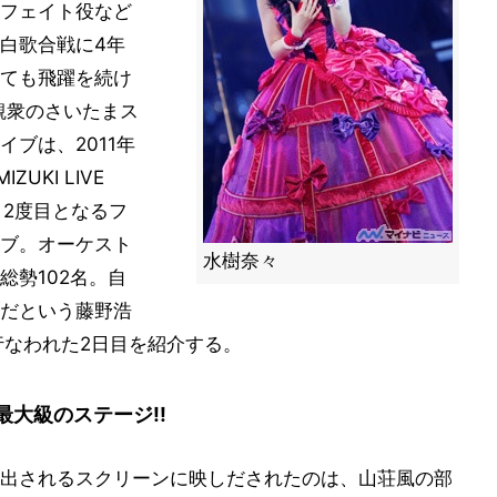
フェイト役など
白歌合戦に4年
ても飛躍を続け
観衆のさいたまス
ブは、2011年
UKI LIVE
続き、2度目となるフ
ブ。オーケスト
水樹奈々
総勢102名。自
だという藤野浩
行なわれた2日目を紹介する。
最大級のステージ!!
出されるスクリーンに映しだされたのは、山荘風の部