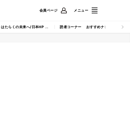
会員ページ
メニュー
はたらくの未来へ/日本HP
読者コーナー
おすすめナビ
マイナビB