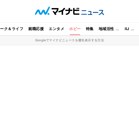
ワーク＆ライフ
就職応援
エンタメ
ホビー
特集
地域活性
IIJ
Googleでマイナビニュースを優先表示する方法