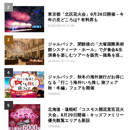
東京都「北区花火会」9月26日開催 - 今
年の見どころは? 有料席も
2026/08/05 21:06
ジャルパック、閉館後の「大塚国際美術
館システィーナ・ホール」で夕食会&生
演奏を楽しむツアーを販売 – 徳島を巡る
5つのコース
2026/07/31 17:25
ジャルパック、秋冬の海外旅行がお得に
なる「行こう海外!いち推し 旅フェア
秋・冬編」フェアを開催
19時間前
北海道・遠軽町「コスモス開花宣言花火
大会」8月29日開催 - キッズファミリー
優先観覧エリアも新設
19時間前