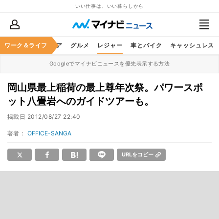
いい仕事は、いい暮らしから
暮らし
ワーク＆ライフ
ヘルスケア
グルメ
レジャー
車とバイク
キャッシュレス
Googleでマイナビニュースを優先表示する方法
岡山県最上稲荷の最上尊年次祭。パワースポ
ット八畳岩へのガイドツアーも。
掲載日
2012/08/27 22:40
著者：
OFFICE-SANGA
URLをコピー