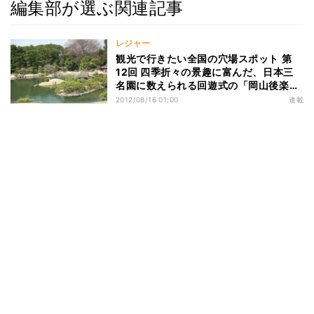
編集部が選ぶ関連記事
レジャー
観光で行きたい全国の穴場スポット 第
12回 四季折々の景趣に富んだ、日本三
名園に数えられる回遊式の「岡山後楽
園」
2012/08/16 01:00
連載