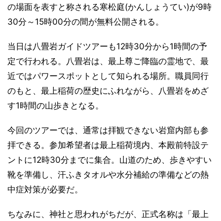
の場面を表すと称される寒松庭(かんしょうてい)が9時
30分～15時00分の間が無料公開される。
当日は八畳岩ガイドツアーも12時30分から1時間の予
定で行われる。八畳岩は、最上尊ご降臨の霊地で、最
近ではパワースポットとして知られる場所。職員同行
のもと、最上稲荷の歴史にふれながら、八畳岩をめざ
す1時間の山歩きとなる。
今回のツアーでは、通常は拝観できない岩窟内部も参
拝できる。参加希望者は最上稲荷境内、本殿前特設テ
ントに12時30分までに集合。山道のため、歩きやすい
靴を準備し、汗ふきタオルや水分補給の準備などの熱
中症対策が必要だ。
ちなみに、神社と思われがちだが、正式名称は「最上