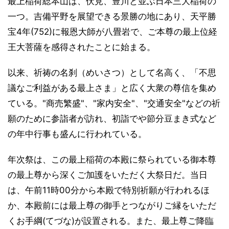
最上稲荷総本山は、伏見、豊川と並ぶ日本三大稲荷の
一つ。吉備平野を展望できる景勝の地にあり、天平勝
宝4年(752)に報恩大師が八畳岩で、ご本尊の最上位経
王大菩薩を感得されたことに始まる。
以来、祈祷の名刹（めいさつ）として名高く、「不思
議なご利益がある最上さま」と広く大衆の尊信を集め
ている。"商売繁盛"、"家内安全"、"交通安全"などの祈
願のために参詣者が訪れ、初詣でや節分豆まき式など
の年中行事も盛んに行われている。
年次祭は、この最上稲荷の本殿に祭られている御本尊
の最上尊から深くご加護をいただく大祭日だ。当日
は、午前11時00分から本殿で特別祈願が行われるほ
か、本殿前には最上尊の御手とつながりご縁をいただ
くお手綱(てづな)が設置される。また、最上尊ご降臨