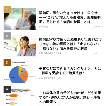
認知症に気付いたきっかけは「口ぐせ」
――“これ”が増えたら要注意、認知症初
期に見られる「会話の特徴」とは
8時間前
レポート
約6割が“咳で困った経験あり”…風邪だけ
じゃない咳の原因とは? 「止まらない」
「眠れない」悩みを医師が解説
2026/08/07 07:24
レポート
手首などにできる「ガングリオン」とは
- 何科を受診する? 治療法は?
2026/08/06 17:00
「お盆休み前の子どものかぜ」どう対策
する? - 約5人に1人が経験、旅行・帰省
への影響も