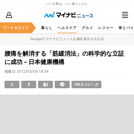
いい仕事は、いい暮らしから
ジネススキル
ワーク＆ライフ
マネー
暮らし
ヘルスケア
グルメ
レジャー
車とバイ
Googleでマイナビニュースを優先表示する方法
腰痛を解消する「筋緩消法」の科学的な立証
に成功－日本健康機構
掲載日
2012/05/09 18:54
URLをコピー