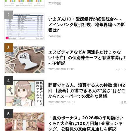
22時間前
いよぎんHD・愛媛銀行が経営統合へ -
メインバンク取引社数、地銀再編への影
響は?
24時間前
エヌビディアなどAI関連株だけじゃな
い! 今注目の個別株テーマと有望業界は?
- FP解説
2026/08/06 11:05
レポート
貯蓄できる人、浪費する人の特徴 第142
回 【漫画】貯蓄できる人の"賢さ"はどこ
から? スーパーでの意外な習慣
2026/08/02 08:03
連載
「夏のボーナス」2026年の平均額はい
くら? 大企業は100万円超! 企業ランキ
ング、公務員の支給額見通しを解説