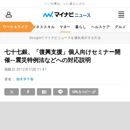
いい仕事は、いい暮らしから
ワーク＆ライフ
キャリア
ビジネススキル
マネー
暮らし
ヘルスケア
グルメ
Googleでマイナビニュースを優先表示する方法
七十七銀、「復興支援」個人向けセミナー開
催--震災特例法などへの対応説明
掲載日
2012/01/26 11:47
著者：
御木本千春
URLをコピー