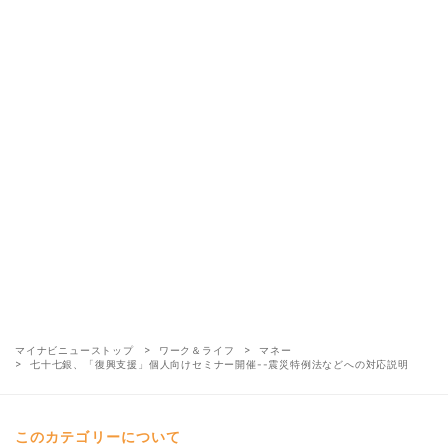
マイナビニューストップ
ワーク＆ライフ
マネー
七十七銀、「復興支援」個人向けセミナー開催--震災特例法などへの対応説明
このカテゴリーについて