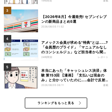
19時間前
連載
【2026年8月】今週発売! セブンイレブ
ンの新商品まとめ5選
2026/08/05 11:52
アメックス会員が求める"特典"とは......?
「会員歴のプライド」「マニュアルなし
のコンシェルジュ」など担当者から聞い
た"裏話"も
24時間前
レポート
本当にあった「キャッシュレス決済」体
験 第153回 【漫画】「支払いは現金の
み」と分かっていたのに……会計で反射
的に出してしまったものは
2026/08/05 06:11
連載
ランキングをもっと見る