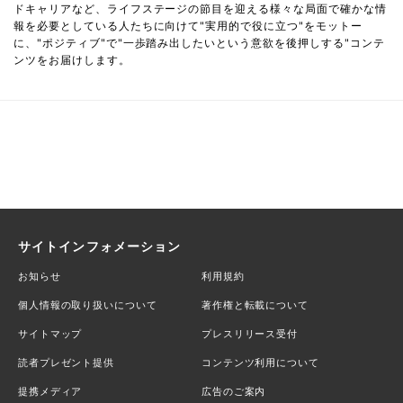
ドキャリアなど、ライフステージの節目を迎える様々な局面で確かな情
報を必要としている人たちに向けて"実用的で役に立つ"をモットー
に、"ポジティブ"で"一歩踏み出したいという意欲を後押しする"コンテ
ンツをお届けします。
サイトインフォメーション
お知らせ
利用規約
個人情報の取り扱いについて
著作権と転載について
サイトマップ
プレスリリース受付
読者プレゼント提供
コンテンツ利用について
提携メディア
広告のご案内