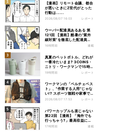
【漫画】リモート会議、都合
が悪いときにZ世代がとった
行動は......
2026/08/07 16:03
レポート
ウーバー配達員あるある 第
121回 【漫画】酷暑の“紫外
線対策”を徹底した配達員
が、数カ月後に絶句した理由
16時間前
連載
真夏のペットボトル、どれが
一番冷たいまま? 3COINS・
ニトリ・ワークマンで15時間
検証してみた
19時間前
レポート
ワークマンの「ペルチェベス
ト」、"作業する人用"じゃな
い!? スポーツ観戦や家事で
の熱中症&冷え対策に――話
2026/08/07 17:53
レポート
題の商品を徹底検証
パワーカップルも楽じゃない
第22回 【漫画】「海外でも
行っちゃう?」最高収益に喜
ぶ夫婦、直後に届いた“通知
17時間前
連載
書”で現実に戻された