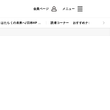
会員ページ
メニュー
はたらくの未来へ/日本HP
読者コーナー
おすすめナビ
マイナビB