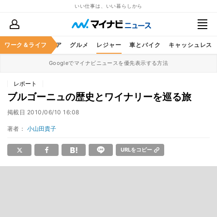
いい仕事は、いい暮らしから
暮らし
ワーク＆ライフ
ヘルスケア
グルメ
レジャー
車とバイク
キャッシュレス
Googleでマイナビニュースを優先表示する方法
レポート
ブルゴーニュの歴史とワイナリーを巡る旅
掲載日
2010/06/10 16:08
著者：
小山田貴子
URLをコピー