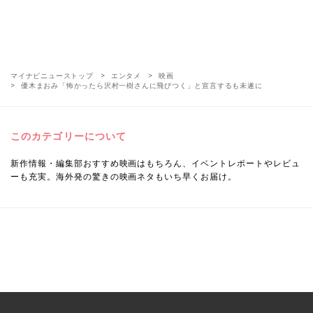
マイナビニューストップ
エンタメ
映画
優木まおみ「怖かったら沢村一樹さんに飛びつく」と宣言するも未遂に
このカテゴリーについて
新作情報・編集部おすすめ映画はもちろん、イベントレポートやレビュ
ーも充実。海外発の驚きの映画ネタもいち早くお届け。