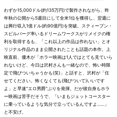
わずか15,000ドル(約135万円)で製作されながら、昨
年秋の公開から5週目にして全米1位を獲得し、翌週に
は興行収入1億ドル(約90億円)を突破。スティーブン・
スピルバーグ率いるドリームワークスがリメイクの権
利を取得するも、「これ以上の作品は作れない」とオ
リジナル作品のまま公開されたことも話題の本作。上
映直前、優木が「ホラー映画は1人ではとても見ていら
れないけど、今日は沢村さんも一緒なので、怖い時限
定で飛びついちゃうかも(笑)」と話すと、沢村が「任
せてください。怖くなくても(飛びついて)いいです
よ」と早速"エロ男爵"ぶりを発揮。だが彼自身もホラ
ー映画は苦手だそうで、「いまもジェットコースター
に乗っているような気分で立っているんですよ……」
と不安げ。