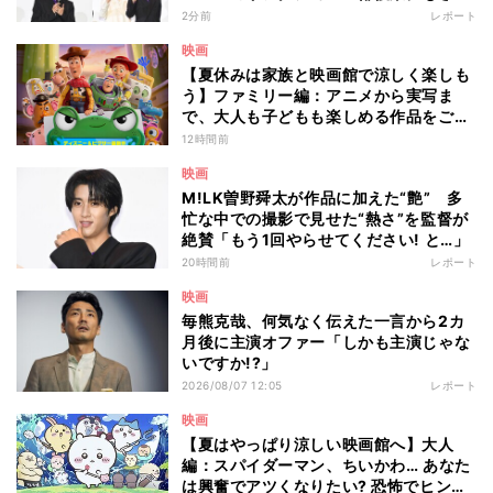
なる意欲
2分前
レポート
映画
【夏休みは家族と映画館で涼しく楽しも
う】ファミリー編：アニメから実写ま
で、大人も子どもも楽しめる作品をご紹
介 - 編集部が注目する最新映画5選
12時間前
映画
M!LK曽野舜太が作品に加えた“艶” 多
忙な中での撮影で見せた“熱さ”を監督が
絶賛「もう1回やらせてください! と…」
20時間前
レポート
映画
毎熊克哉、何気なく伝えた一言から2カ
月後に主演オファー「しかも主演じゃな
いですか!?」
2026/08/07 12:05
レポート
映画
【夏はやっぱり涼しい映画館へ】大人
編：スパイダーマン、ちいかわ… あなた
は興奮でアツくなりたい? 恐怖でヒンヤ