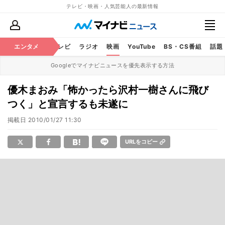
テレビ・映画・人気芸能人の最新情報
エンタメ
芸能
テレビ
ラジオ
映画
YouTube
BS・CS番組
話題
Googleでマイナビニュースを優先表示する方法
優木まおみ「怖かったら沢村一樹さんに飛び
つく」と宣言するも未遂に
掲載日
2010/01/27 11:30
URLをコピー