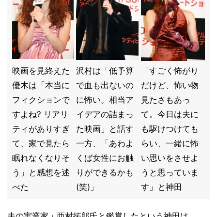
映画を見終えた
沢村は「低予算
「すごく怖がり
優木は「本当に
で血も出ないの
だけど、怖い物
フィクションで
に怖い。相当ア
見たさもあっ
すよね? リアリ
イデアの詰まっ
て。今日は夫に
ティがありすぎ
た映画」と話す
も駆けつけても
て、家で見たら
一方、「あわよ
らい、一緒に怖
眠れなくなりそ
くば女性にお触
い思いをさせよ
う」と感想を述
りができるかも
うと思っていま
べた
(笑)」
す」と神田
夫の実業家・西村拓郎氏と鑑賞したという神田は、