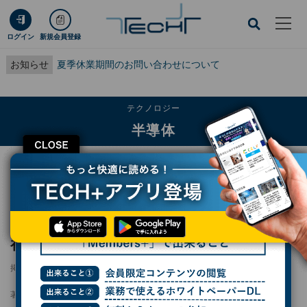
ログイン
新規会員登録
お知らせ
夏季休業期間のお問い合わせについて
テクノロジー
半導体
CLOSE
TECH+
テクノロジー
半導体
ニコン半導体露光機に巴川の通気性ヒーター初採用 独自材料で精密温度制御
ニコン半導体露光機に巴川の通気性ヒーター
初採用 独自材料で精密温度制御
掲載日
2026/05/19 09:05
著者：
広木功