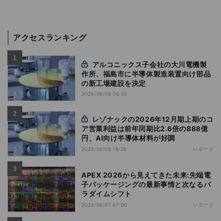
アクセスランキング
アルコニックス子会社の大川電機製
作所、福島市に半導体製造装置向け部品
の新工場建設を決定
2026/08/06 06:30
レゾナックの2026年12月期上期のコ
ア営業利益は前年同期比2.6倍の888億
円、AI向け半導体材料が好調
レポート
2026/08/06 18:26
APEX 2026から見えてきた未来:先端電
子パッケージングの最新事情と次なるパ
ラダイムシフト
レポート
2026/08/07 07:00