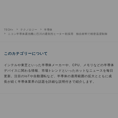
TECH+
テクノロジー
半導体
ニコン半導体露光機に巴川の通気性ヒーター初採用 独自材料で精密温度制御
このカテゴリーについて
インテルや東芝といった半導体メーカーや、CPU、メモリなどの半導体
デバイスに関わる情報、市場トレンドといったホットなニュースを毎日
更新。注目のIoTや自動運転など、半導体の適用範囲の拡大とともに成
長が続く半導体業界の話題を詳細な説明付きで紹介します。