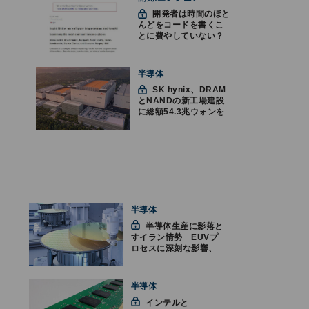
開発者は時間のほと
んどをコードを書くこ
とに費やしていない？
ソフトウェアエンジニ
アリングにおけるAIの8
つの神話への賛否
半導体
SK hynix、DRAM
とNANDの新工場建設
に総額54.3兆ウォンを
投資
半導体
半導体生産に影落と
すイラン情勢 EUVプ
ロセスに深刻な影響、
最大の懸念は「長期
化」
半導体
インテルと