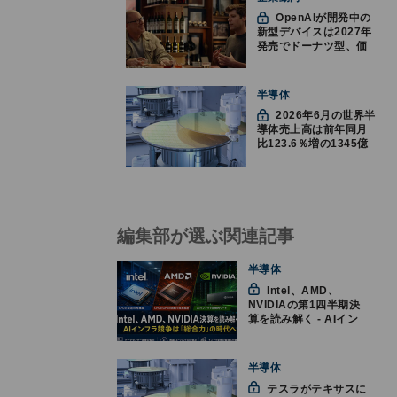
OpenAIが開発中の
新型デバイスは2027年
発売でドーナツ型、価
格300ドル超に
半導体
2026年6月の世界半
導体売上高は前年同月
比123.6％増の1345億
ドルで過去最高更新
SIA調べ
編集部が選ぶ関連記事
半導体
Intel、AMD、
NVIDIAの第1四半期決
算を読み解く - AIイン
フラ競争は「総合力」
の時代へ
半導体
テスラがテキサスに