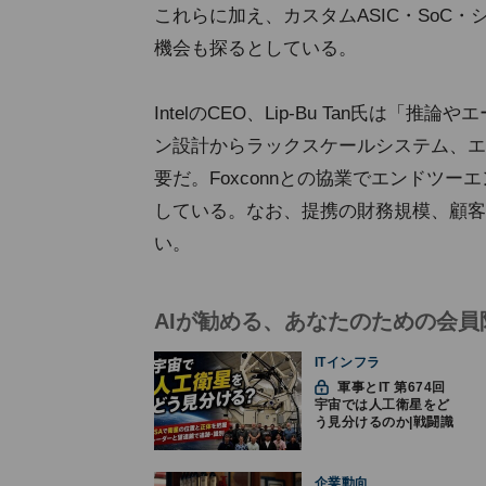
これらに加え、カスタムASIC・SoC
機会も探るとしている。
IntelのCEO、Lip-Bu Tan氏は
ン設計からラックスケールシステム、エ
要だ。Foxconnとの協業でエンドツ
している。なお、提携の財務規模、顧客
い。
AIが勧める、あなたのための会員
ITインフラ
軍事とIT 第674回
宇宙では人工衛星をど
う見分けるのか|戦闘識
別(11)
企業動向