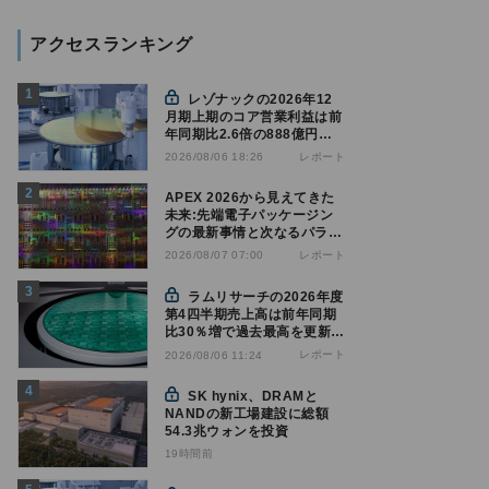
アクセスランキング
レゾナックの2026年12
月期上期のコア営業利益は前
年同期比2.6倍の888億円、
AI向け半導体材料が好調
レポート
2026/08/06 18:26
APEX 2026から見えてきた
未来:先端電子パッケージン
グの最新事情と次なるパラダ
イムシフト
レポート
2026/08/07 07:00
ラムリサーチの2026年度
第4四半期売上高は前年同期
比30％増で過去最高を更新、
NAND関連が好調
レポート
2026/08/06 11:24
SK hynix、DRAMと
NANDの新工場建設に総額
54.3兆ウォンを投資
19時間前