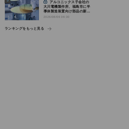
アルコニックス子会社の
大川電機製作所、福島市に半
導体製造装置向け部品の新工
場建設を決定
2026/08/06 06:30
ランキングをもっと見る